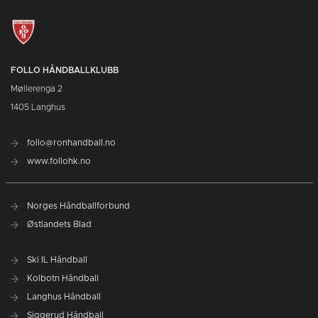
FOLLO HÅNDBALLKLUBB
Møllerenga 2
1405 Langhus
follo@ronhandball.no
www.follohk.no
Norges Håndballforbund
Østlandets Blad
Ski IL Håndball
Kolbotn Håndball
Langhus Håndball
Siggerud Håndball