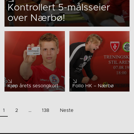
Kontrollert 5-målsseier
over Nærbø!
Kjøp årets sesongkort
Follo HK – Nærbø
Sidepaginering
1
2
…
138
Neste