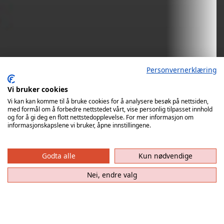
Personvernerklæring
Vi bruker cookies
Vi kan kan komme til å bruke cookies for å analysere besøk på nettsiden,
med formål om å forbedre nettstedet vårt, vise personlig tilpasset innhold
og for å gi deg en flott nettstedopplevelse. For mer informasjon om
informasjonskapslene vi bruker, åpne innstillingene.
Follo tar imot ØIF
Arendal
6. september
Godta alle
Kun nødvendige
kl. 18:00
Nei, endre valg
Follo - ØIF Arendal
Elkjøp-ligaen menn
Stil Arena 6/09/2026 18:00