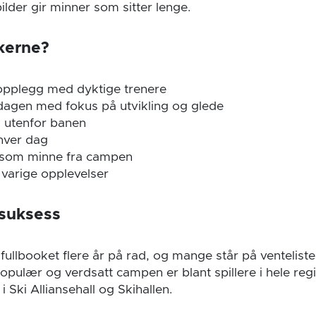
ilder gir minner som sitter lenge.
akerne?
 opplegg med dyktige trenere
dagen med fokus på utvikling og glede
k utenfor banen
hver dag
 som minne fra campen
varige opplevelser
 suksess
ullbooket flere år på rad, og mange står på venteliste
populær og verdsatt campen er blant spillere i hele re
i Ski Alliansehall og Skihallen.