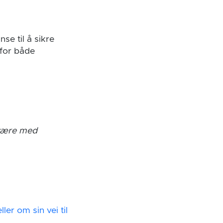
nse til å sikre
for både
 være med
er om sin vei til