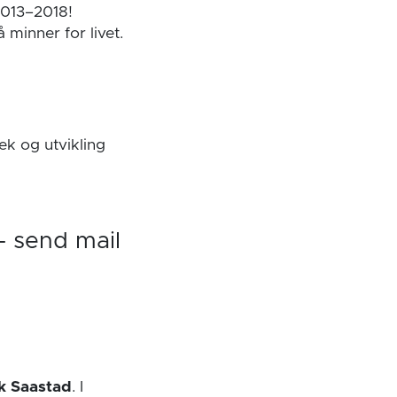
2013–2018!
 minner for livet.
lek og utvikling
– send mail
k Saastad
. I