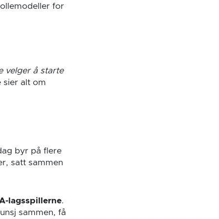
rollemodeller for
 velger å starte
 sier alt om
ag byr på flere
ser, satt sammen
A-lagsspillerne
.
 lunsj sammen, få