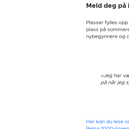
Meld deg på 
Plasser fylles opp 
plass på sommere
nybegynnere og d
Jeg har væ
på når jeg sp
Her kan du lese o
Rema 1000-ligae