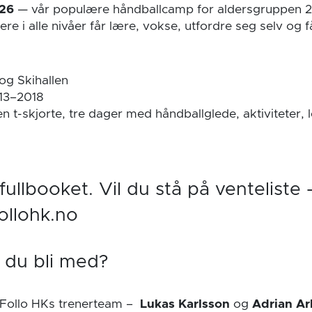
26
— vår populære håndballcamp for aldersgruppen 
re i alle nivåer får lære, vokse, utfordre seg selv og få
 og Skihallen
013–2018
en t-skjorte, tre dager med håndballglede, aktiviteter, 
ullbooket. Vil du stå på venteliste 
follohk.no
 du bli med?
Follo HKs trenerteam –
Lukas Karlsson
og
Adrian Ar