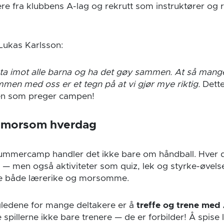
llere fra klubbens A-lag og rekrutt som instruktører og 
 Lukas Karlsson:
å ta imot alle barna og ha det gøy sammen. At så mange
en med oss er et tegn på at vi gjør mye riktig.
Dette
en som preger campen!
g morsom hverdag
ummercamp handler det ikke bare om håndball. Hver d
 — men også aktiviteter som quiz, lek og styrke-øvel
ne både lærerike og morsomme.
gledene for mange deltakere er å
treffe og trene med 
 spillerne ikke bare trenere — de er forbilder! Å spise