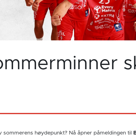
ommerminner s
t av sommerens høydepunkt? Nå åpner påmeldingen til