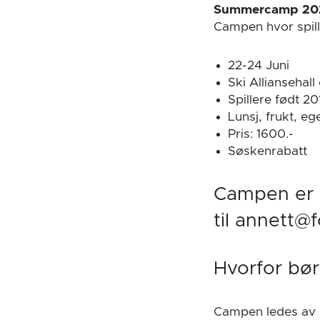
Summercamp 20
Campen hvor spille
22-24 Juni
Ski Alliansehall
Spillere født 2
Lunsj, frukt, eg
Pris: 1600.-
Søskenrabatt
Campen er f
til annett@
Hvorfor bør
Campen ledes av 