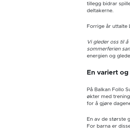
tillegg bidrar spi
deltakerne.
Forrige år uttalte
Vi gleder oss til 
sommerferien samm
energien og gled
En variert o
På Balkan Follo S
økter med trening
for å gjøre dage
En av de største 
For barna er disse