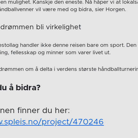
den mulighet. Kanskje den eneste. Nå håper vi at lokal
åndballvenner vil være med og bidra, sier Horgen.
rømmen bli virkelighet
lestollag handler ikke denne reisen bare om sport. De
ing, fellesskap og minner som varer livet ut.
 drømmen om å delta i verdens største håndballturnering
u å bidra?
onen finner du her:
.spleis.no/project/470246