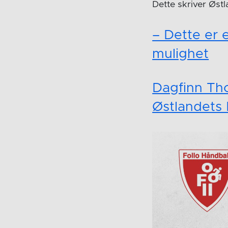
Dette skriver Øst
– Dette er e
mulighet
Dagfinn Tho
Østlandets B