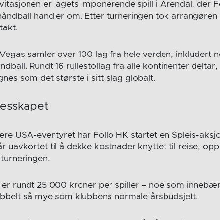
itasjonen er lagets imponerende spill i Arendal, der Fo
olhåndball handler om. Etter turneringen tok arrangøre
takt.
 Vegas samler over 100 lag fra hele verden, inkludert 
dball. Rundt 16 rullestollag fra alle kontinenter deltar,
es som det største i sitt slag globalt.
lesskapet
ere USA-eventyret har Follo HK startet en Spleis-aksjo
 uavkortet til å dekke kostnader knyttet til reise, op
turneringen.
er rundt 25 000 kroner per spiller – noe som innebær
obbelt så mye som klubbens normale årsbudsjett.