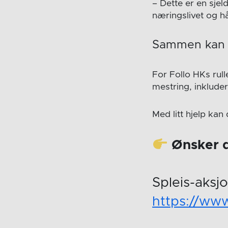
– Dette er en sjel
næringslivet og h
Sammen kan d
For Follo HKs rul
mestring, inkluder
Med litt hjelp kan
Ønsker d
Spleis-aksj
https://www