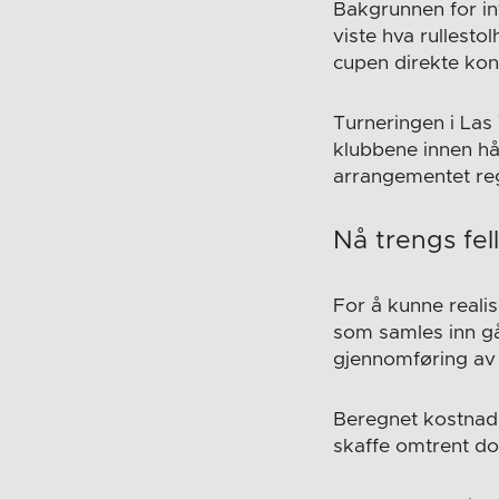
Bakgrunnen for inv
viste hva rullest
cupen direkte kon
Turneringen i Las
klubbene innen hån
arrangementet regn
Nå trengs fel
For å kunne realis
som samles inn går
gjennomføring av 
Beregnet kostnad 
skaffe omtrent d