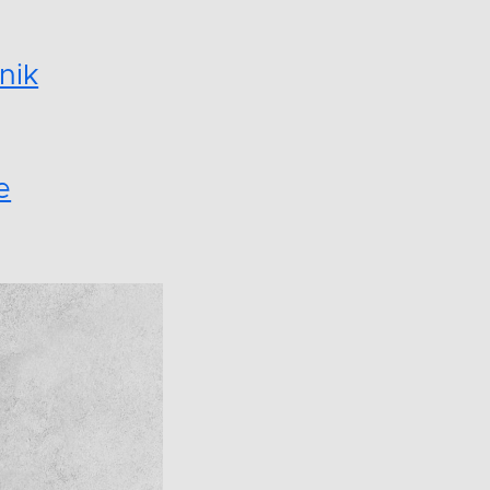
nik
e