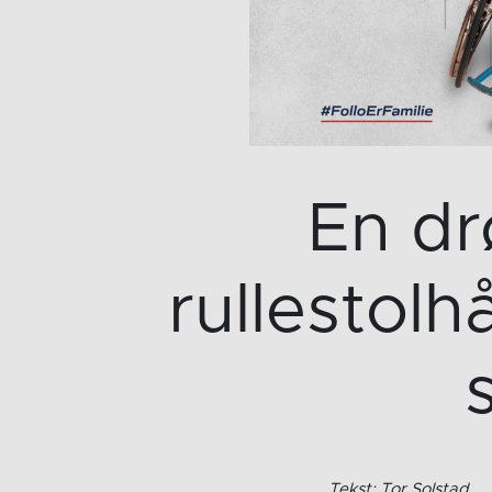
En dr
rullestolh
Tekst: Tor Solstad