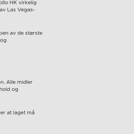
llo HK virkelig
n av Las Vegas-
noen av de største
 og
n. Alle midler
phold og
er at laget må