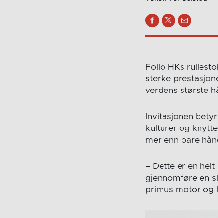
Follo HKs rullesto
sterke prestasjoner 
verdens største h
Invitasjonen betyr
kulturer og knytte
mer enn bare hånd
– Dette er en helt
gjennomføre en sli
primus motor og l