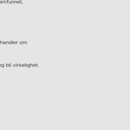
samfunnet,
n handler om
 bli virkelighet.