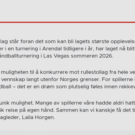
llag står foran det som kan bli lagets største opplevel
i en turnering i Arendal tidligere i år, har laget nå blitt 
åndballturnering i Las Vegas sommeren 2026.
 muligheten til å konkurrere mot rullestollag fra hele 
 vennskap langt utenfor Norges grenser. For spillerne 
ball – det er en drøm som plutselig føles innen rekke
 unik mulighet. Mange av spillerne våre hadde aldri hatt 
k reise på egen hånd. Sammen kan vi kanskje få det til
agleder, Laila Horgen.