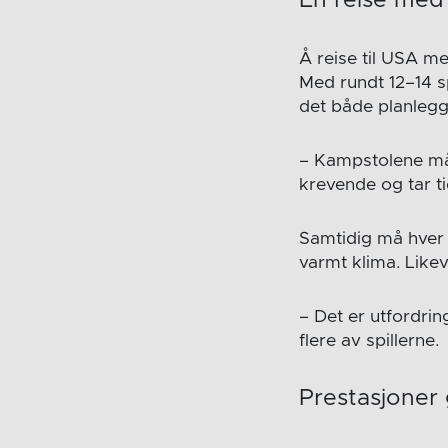
En reise med 
Å reise til USA me
Med rundt 12–14 sp
det både planlegg
– Kampstolene må m
krevende og tar ti
Samtidig må hver e
varmt klima. Likev
– Det er utfordring
flere av spillerne.
Prestasjoner