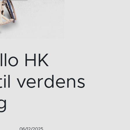
llo HK
til verdens
g
06/12/2025