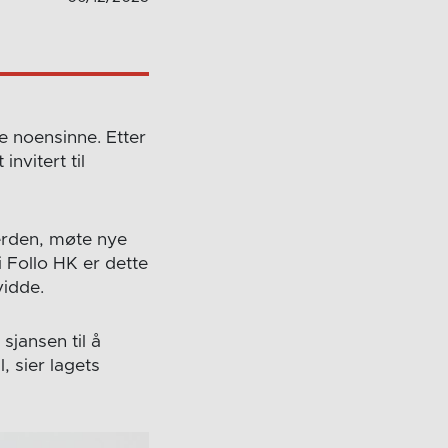
se noensinne. Etter
invitert til
verden, møte nye
i Follo HK er dette
vidde.
sjansen til å
, sier lagets