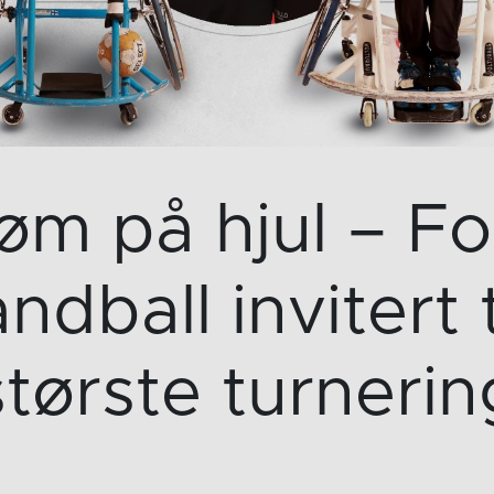
øm på hjul – Fo
åndball invitert 
største turnerin