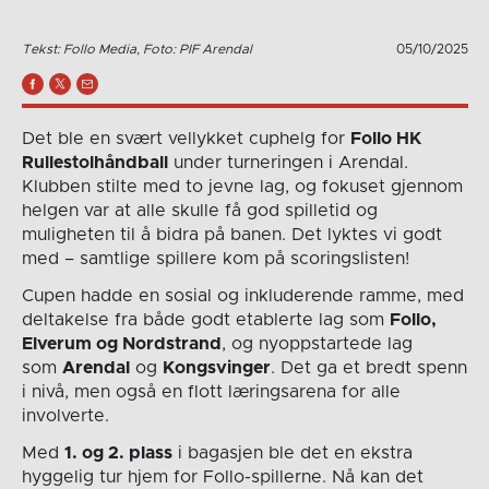
Tekst: Follo Media, Foto: PIF Arendal
05/10/2025
Det ble en svært vellykket cuphelg for
Follo HK
Rullestolhåndball
under turneringen i Arendal.
Klubben stilte med to jevne lag, og fokuset gjennom
helgen var at alle skulle få god spilletid og
muligheten til å bidra på banen. Det lyktes vi godt
med – samtlige spillere kom på scoringslisten!
Cupen hadde en sosial og inkluderende ramme, med
deltakelse fra både godt etablerte lag som
Follo,
Elverum og Nordstrand
, og nyoppstartede lag
som
Arendal
og
Kongsvinger
. Det ga et bredt spenn
i nivå, men også en flott læringsarena for alle
involverte.
Med
1. og 2. plass
i bagasjen ble det en ekstra
hyggelig tur hjem for Follo-spillerne. Nå kan det