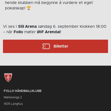
hende klubben må begynne å vurdere et eget
pokalskap!
Vi ses i
Stil Arena
søndag 6. september
klokken 18:00
– når
Follo
møter
ØIF Arendal
!
Billetter
FOLLO HÅNDBALLKLUBB
Møllerenga 2
1405 Langhus