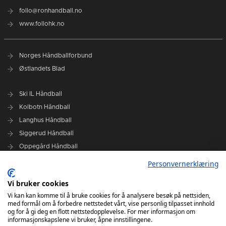
follo@ronhandball.no
www.follohk.no
Norges Håndballforbund
Østlandets Blad
Ski IL Håndball
Kolbotn Håndball
Langhus Håndball
Siggerud Håndball
Oppegård Håndball
Follo HK Damer
Personvernerklæring
Vi bruker cookies
Grafisk design Follo HK - Tor Solstad
Vi kan kan komme til å bruke cookies for å analysere besøk på nettsiden,
Follo Media - Tor Solstad - Geir Thomas Fossum - Erik Manshaus-
med formål om å forbedre nettstedet vårt, vise personlig tilpasset innhold
Hanne Roald
og for å gi deg en flott nettstedopplevelse. For mer informasjon om
informasjonskapslene vi bruker, åpne innstillingene.