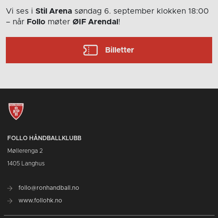
Vi ses i
Stil Arena
søndag 6. september
klokken 18:00
– når
Follo
møter
ØIF Arendal
!
Billetter
FOLLO HÅNDBALLKLUBB
Møllerenga 2
1405 Langhus
follo@ronhandball.no
www.follohk.no