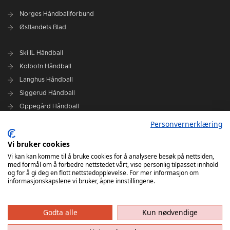
Norges Håndballforbund
Østlandets Blad
Ski IL Håndball
Kolbotn Håndball
Langhus Håndball
Siggerud Håndball
Oppegård Håndball
Follo HK Damer
Personvernerklæring
Vi bruker cookies
Grafisk design Follo HK - Tor Solstad
Vi kan kan komme til å bruke cookies for å analysere besøk på nettsiden,
Follo Media - Tor Solstad - Geir Thomas Fossum - Erik Manshaus-
med formål om å forbedre nettstedet vårt, vise personlig tilpasset innhold
Hanne Roald
og for å gi deg en flott nettstedopplevelse. For mer informasjon om
informasjonskapslene vi bruker, åpne innstillingene.
Godta alle
Kun nødvendige