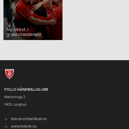
Ny vekst i
grasrotandelen!
FOLLO HÅNDBALLKLUBB
Møllerenga 2
1405 Langhus
follo@ronhandball.no
www.follohk.no