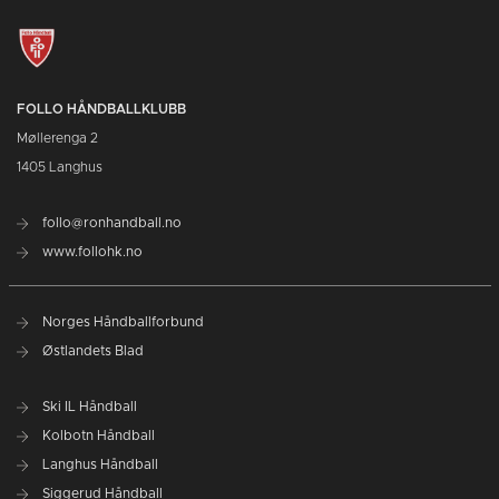
FOLLO HÅNDBALLKLUBB
Møllerenga 2
1405 Langhus
follo@ronhandball.no
www.follohk.no
Norges Håndballforbund
Østlandets Blad
Ski IL Håndball
Kolbotn Håndball
Langhus Håndball
Siggerud Håndball