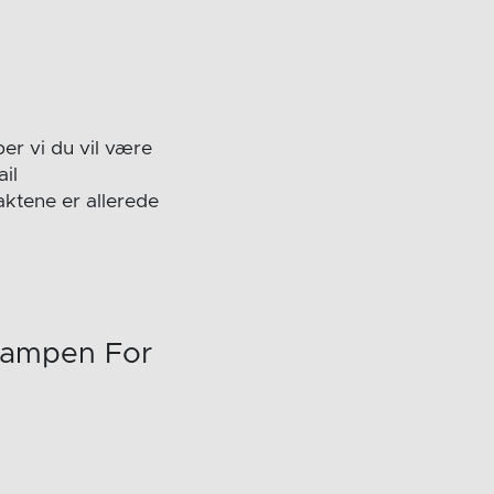
er vi du vil være
il
aktene er allerede
 Kampen For