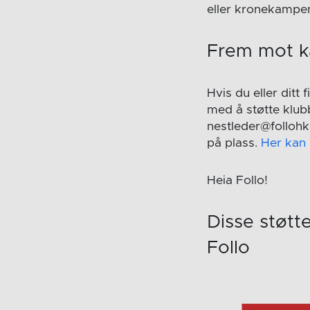
eller kronekampen
Frem mot 
Hvis du eller ditt
med å støtte klub
nestleder@follohk
på plass.
Her kan 
Heia Follo!
Disse støtt
Follo