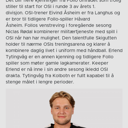
Det blir flere kjenninger fra Follo området som trolig
stiller til start for OSI i runde 3 av årets 1.
divisjon. OSI-trener Eivind Åsheim er fra Langhus og
er bror til tidligere Follo-spiller Håvard
Åsheim. Follos venstreving i foregående sesong
Niclas Rødal kombinerer militærtjeneste med spill i
OSI når han har mulighet. Den talentfulle Skigutten
holder til nærme OSIs treningsarena og klarer å
kombinere daglig livet i uniform med håndball. Erlend
Tytingvåg er en annen kjenning og tidligere Follo
spiller som møter gamle lagkamerater. Keeper
Erlend er nå inne i sin andre sesong ikledd OSI
drakta. Tytingvåg fra Kolbotn er fullt kapabel til å
stenge målet i lengre perioder.