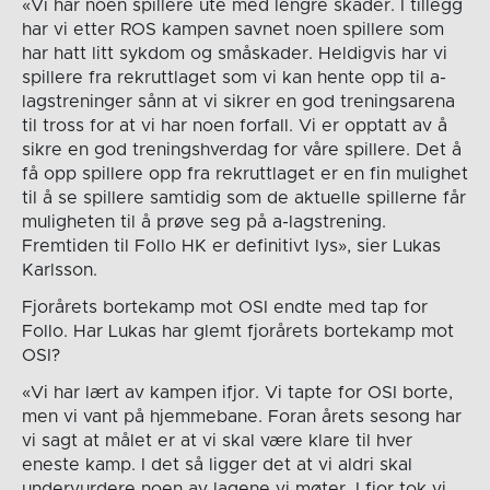
«Vi har noen spillere ute med lengre skader. I tillegg
har vi etter ROS kampen savnet noen spillere som
har hatt litt sykdom og småskader. Heldigvis har vi
spillere fra rekruttlaget som vi kan hente opp til a-
lagstreninger sånn at vi sikrer en god treningsarena
til tross for at vi har noen forfall. Vi er opptatt av å
sikre en god treningshverdag for våre spillere. Det å
få opp spillere opp fra rekruttlaget er en fin mulighet
til å se spillere samtidig som de aktuelle spillerne får
muligheten til å prøve seg på a-lagstrening.
Fremtiden til Follo HK er definitivt lys», sier Lukas
Karlsson.
Fjorårets bortekamp mot OSI endte med tap for
Follo. Har Lukas har glemt fjorårets bortekamp mot
OSI?
«Vi har lært av kampen ifjor. Vi tapte for OSI borte,
men vi vant på hjemmebane. Foran årets sesong har
vi sagt at målet er at vi skal være klare til hver
eneste kamp. I det så ligger det at vi aldri skal
undervurdere noen av lagene vi møter. I fjor tok vi