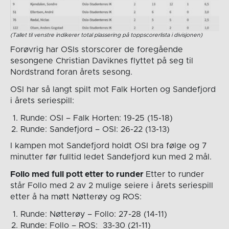
(Tallet til venstre indikerer total plassering på toppscorerlista i divisjonen)
Forøvrig har OSIs storscorer de foregående
sesongene Christian Daviknes flyttet på seg til
Nordstrand foran årets sesong.
OSI har så langt spilt mot Falk Horten og Sandefjord
i årets seriespill:
Runde: OSI – Falk Horten: 19-25 (15-18)
Runde: Sandefjord – OSI: 26-22 (13-13)
I kampen mot Sandefjord holdt OSI bra følge og 7
minutter før fulltid ledet Sandefjord kun med 2 mål.
Follo med full pott etter to runder
Etter to runder
står Follo med 2 av 2 mulige seiere i årets seriespill
etter å ha møtt Nøtterøy og ROS:
Runde: Nøtterøy – Follo: 27-28 (14-11)
Runde: Follo – ROS: 33-30 (21-11)