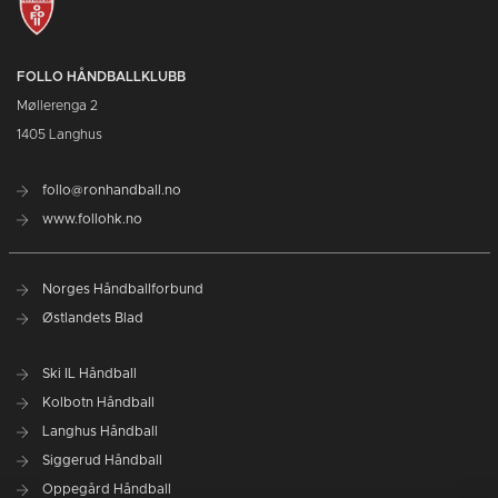
FOLLO HÅNDBALLKLUBB
Møllerenga 2
1405 Langhus
follo@ronhandball.no
www.follohk.no
Norges Håndballforbund
Østlandets Blad
Ski IL Håndball
Kolbotn Håndball
Langhus Håndball
Siggerud Håndball
Oppegård Håndball