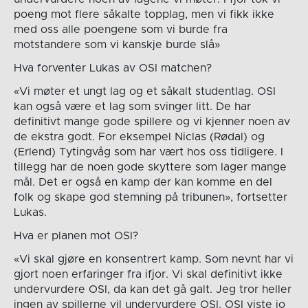
poeng mot flere såkalte topplag, men vi fikk ikke
med oss alle poengene som vi burde fra
motstandere som vi kanskje burde slå»
Hva forventer Lukas av OSI matchen?
«Vi møter et ungt lag og et såkalt studentlag. OSI
kan også være et lag som svinger litt. De har
definitivt mange gode spillere og vi kjenner noen av
de ekstra godt. For eksempel Niclas (Rødal) og
(Erlend) Tytingvåg som har vært hos oss tidligere. I
tillegg har de noen gode skyttere som lager mange
mål. Det er også en kamp der kan komme en del
folk og skape god stemning på tribunen», fortsetter
Lukas.
Hva er planen mot OSI?
«Vi skal gjøre en konsentrert kamp. Som nevnt har vi
gjort noen erfaringer fra ifjor. Vi skal definitivt ikke
undervurdere OSI, da kan det gå galt. Jeg tror heller
ingen av spillerne vil undervurdere OSI. OSI viste jo