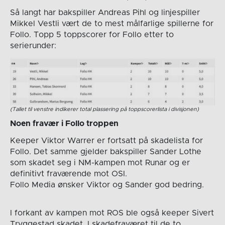
Så langt har bakspiller Andreas Pihl og linjespiller
Mikkel Vestli vært de to mest målfarlige spillerne for
Follo. Topp 5 toppscorer for Follo etter to
serierunder:
(Tallet til venstre indikerer total plassering på toppscorerlista i divisjonen)
Noen fravær i Follo troppen
Keeper Viktor Warrer er fortsatt på skadelista for
Follo. Det samme gjelder bakspiller Sander Lothe
som skadet seg i NM-kampen mot Runar og er
definitivt fraværende mot OSI.
Follo Media ønsker Viktor og Sander god bedring.
I forkant av kampen mot ROS ble også keeper Sivert
Tryggestad skadet. I skadefraværet til de to