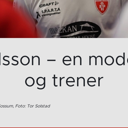
lsson – en mod
og trener
ossum, Foto: Tor Solstad