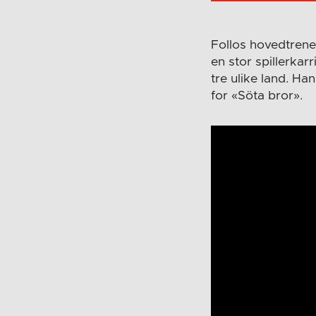
Follos hovedtrene
en stor spillerkar
tre ulike land. H
for «Söta bror».