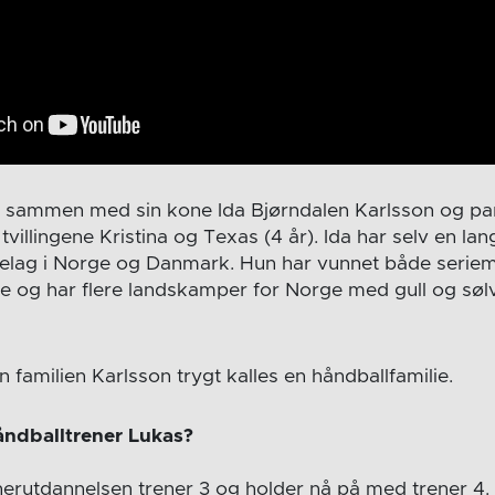
 sammen med sin kone Ida Bjørndalen Karlsson og par
tvillingene Kristina og Texas (4 år). Ida har selv en la
litelag i Norge og Danmark. Hun har vunnet både seri
 og har flere landskamper for Norge med gull og søl
familien Karlsson trygt kalles en håndballfamilie.
åndballtrener Lukas?
enerutdannelsen trener 3 og holder nå på med trener 4.