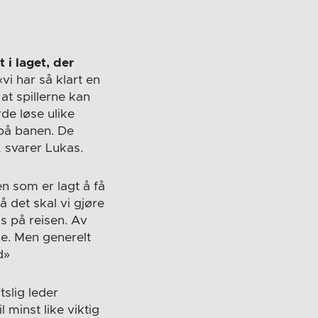
i laget, der
vi har så klart en
at spillerne kan
e løse ulike
 på banen. De
 svarer Lukas.
n som er lagt å få
å det skal vi gjøre
ss på reisen. Av
e. Men generelt
d»
slig leder
 minst like viktig