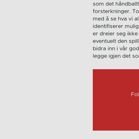
som det håndballt
forsterkninger. To
med å se hva vi all
identifiserer muli
er dreier seg ikk
eventuelt den spil
bidra inn i vår god
legge igjen det s
Fo