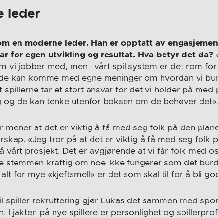
 leder
om en moderne leder. Han er opptatt av engasjement 
var for egen utvikling og resultat. Hva betyr det da?
«
m vi jobber med, men i vårt spillsystem er det rom for 
 de kan komme med egne meninger om hvordan vi burd
t spillerne tar et stort ansvar for det vi holder på med
g og de kan tenke utenfor boksen om de behøver det»,
r mener at det er viktig å få med seg folk på den plane
ierskap. «Jeg tror på at det er viktig å få med seg folk p
 på vårt prosjekt. Det er avgjørende at vi får folk med o
e stemmen kraftig om noe ikke fungerer som det burd
 alt for mye «kjeftsmell» er det som skal til for å bli go
l spiller rekruttering gjør Lukas det sammen med sport
 I jakten på nye spillere er personlighet og spillerprofil