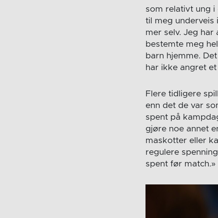
som relativt ung i 
til meg underveis 
mer selv. Jeg har a
bestemte meg helt
barn hjemme. Det 
har ikke angret e
Flere tidligere sp
enn det de var som
spent på kampdagen
gjøre noe annet e
maskotter eller k
regulere spenning
spent før match.