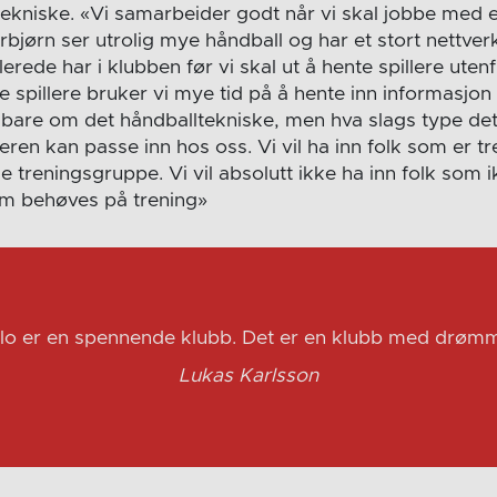
ekniske. «Vi samarbeider godt når vi skal jobbe med e
rbjørn ser utrolig mye håndball og har et stort nettverk.
erede har i klubben før vi skal ut å hente spillere utenf
ge spillere bruker vi mye tid på å hente inn informasjon
e bare om det håndballtekniske, men hva slags type de
leren kan passe inn hos oss. Vi vil ha inn folk som er tr
e treningsgruppe. Vi vil absolutt ikke ha inn folk som ikk
om behøves på trening»
llo er en spennende klubb. Det er en klubb med drømm
Lukas Karlsson