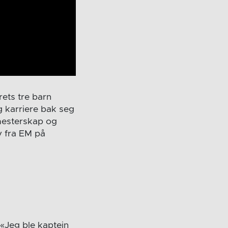
ets tre barn
ng karriere bak seg
emesterskap og
v fra EM på
 «Jeg ble kaptein