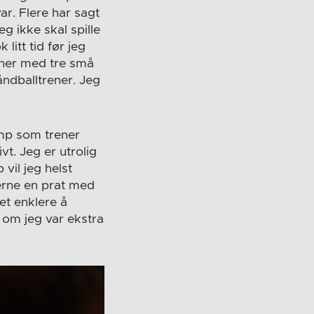
var. Flere har sagt
eg ikke skal spille
 litt tid før jeg
ener med tre små
åndballtrener. Jeg
kamp som trener
vt. Jeg er utrolig
vil jeg helst
erne en prat med
et enklere å
 om jeg var ekstra