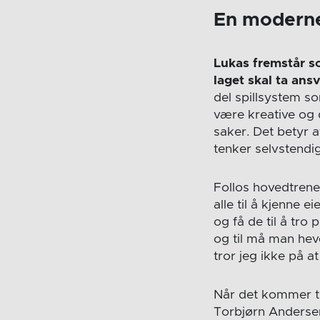
En moderne
Lukas fremstår s
laget skal ta ans
del spillsystem so
være kreative og
saker. Det betyr a
tenker selvstendi
Follos hovedtrene
alle til å kjenne e
og få de til å tro
og til må man hev
tror jeg ikke på at
Når det kommer ti
Torbjørn Andersen.