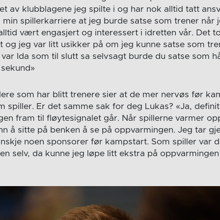
et av klubblagene jeg spilte i og har nok alltid tatt ans
i min spillerkarriere at jeg burde satse som trener når j
lltid vært engasjert og interessert i idretten vår. Det tok
 og jeg var litt usikker på om jeg kunne satse som tr
var Ida som til slutt sa selvsagt burde du satse som h
t sekund»
illere som har blitt trenere sier at de mer nervøs før 
 spiller. Er det samme sak for deg Lukas? «Ja, definiti
 fram til fløytesignalet går. Når spillerne varmer opp 
nn å sitte på benken å se på oppvarmingen. Jeg tar gj
anskje noen sponsorer før kampstart. Som spiller var d
en selv, da kunne jeg løpe litt ekstra på oppvarmingen
»