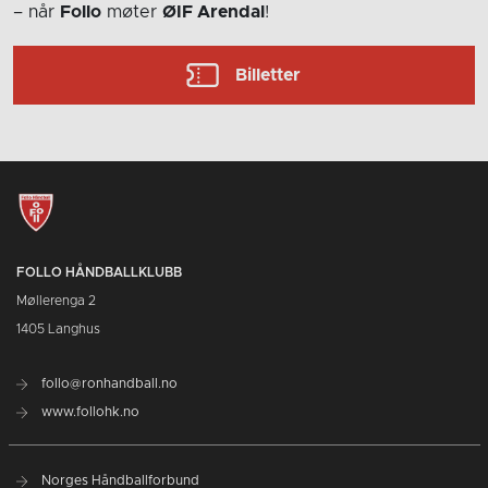
– når
Follo
møter
ØIF Arendal
!
Billetter
FOLLO HÅNDBALLKLUBB
Møllerenga 2
1405 Langhus
follo@ronhandball.no
www.follohk.no
Norges Håndballforbund