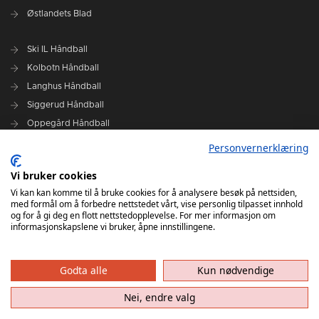
Østlandets Blad
Ski IL Håndball
Kolbotn Håndball
Langhus Håndball
Siggerud Håndball
Oppegård Håndball
Follo HK Damer
Personvernerklæring
Vi bruker cookies
Grafisk design Follo HK - Tor Solstad
Vi kan kan komme til å bruke cookies for å analysere besøk på nettsiden,
Follo Media - Tor Solstad - Geir Thomas Fossum - Erik Manshaus-
med formål om å forbedre nettstedet vårt, vise personlig tilpasset innhold
Hanne Roald
og for å gi deg en flott nettstedopplevelse. For mer informasjon om
informasjonskapslene vi bruker, åpne innstillingene.
Godta alle
Kun nødvendige
Nei, endre valg