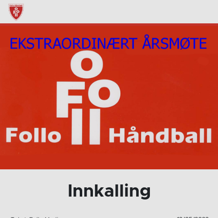
Innkallin
g