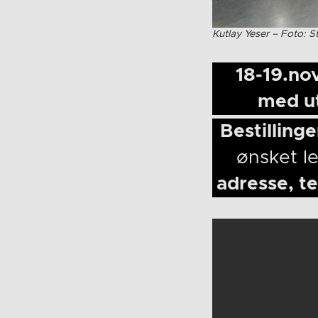
Kutlay Yeser – Foto: S
18-19.nov
med ut
Bestilling
ønsket le
adresse, t