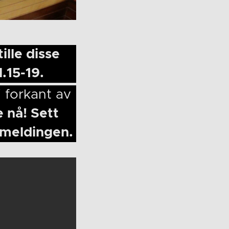
ille disse
.15-19.
 forkant av
 nå! Sett
smeldingen.