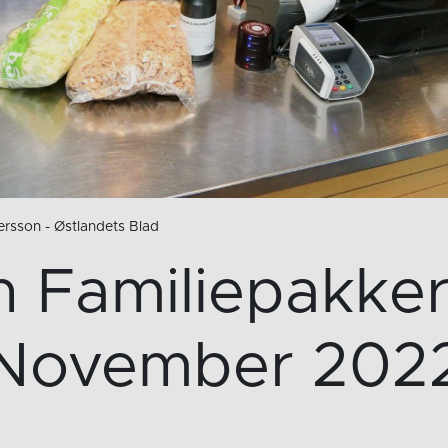
Persson - Østlandets Blad
 Familiepakker
November 202