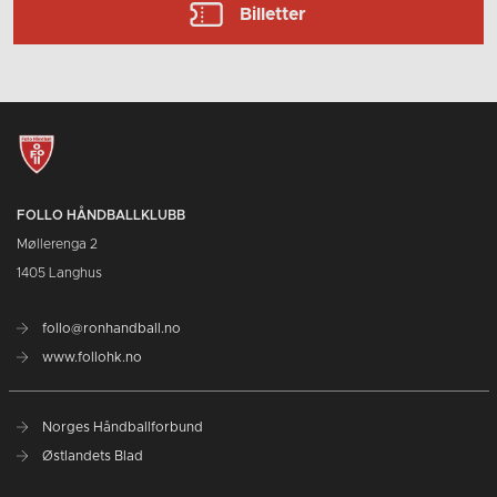
Billetter
FOLLO HÅNDBALLKLUBB
Møllerenga 2
1405 Langhus
follo@ronhandball.no
www.follohk.no
Norges Håndballforbund
Østlandets Blad