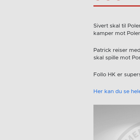
Sivert skal til Po
kamper mot Polen
Patrick reiser me
skal spille mot Po
Follo HK er supers
Her kan du se hele