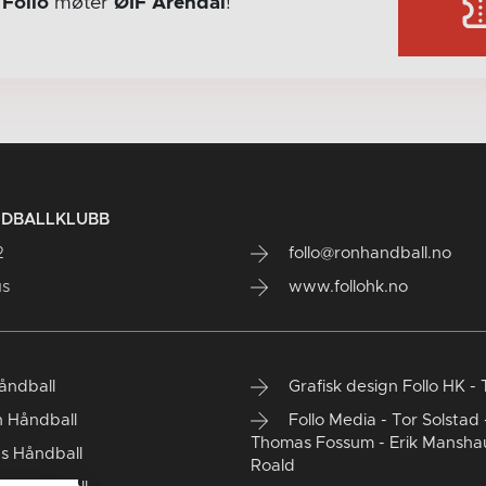
r
Follo
møter
ØIF Arendal
!
NDBALLKLUBB
2
follo@ronhandball.no
us
www.follohk.no
Håndball
Grafisk design Follo HK - 
 Håndball
Follo Media - Tor Solstad 
Thomas Fossum - Erik Mansha
s Håndball
Roald