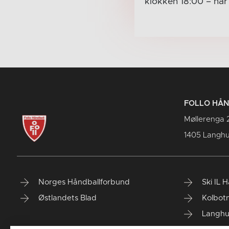
klokken 18:00
– nå
FOLLO HÅ
Møllerenga 
1405 Langh
Norges Håndballforbund
Ski IL 
Østlandets Blad
Kolbotn
Langhu