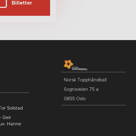
Billetter
Norsk Topphåndball
Sognsveien 75 a
0855 Oslo
Tor Solstad
- Geir
us- Hanne