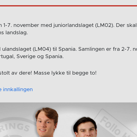
len 1-7. november med juniorlandslaget (LM02). Der skal 
s landslag.
d ulandslaget (LM04) til Spania. Samlingen er fra 2-7.
rtugal, Sverige og Spania.
tolt av dere! Masse lykke til begge to!
 innkallingen