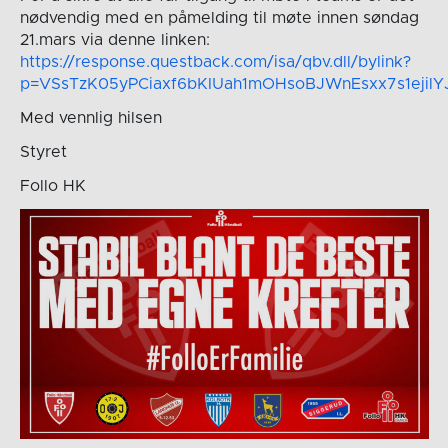
nødvendig med en påmelding til møte innen søndag
21.mars via denne linken:
https://response.questback.com/isa/qbv.dll/bylink?
p=VSsTzK05yPCiaxf6bKIUah1mOHsoBJWnEsxx7s1ejil
Med vennlig hilsen
Styret
Follo HK