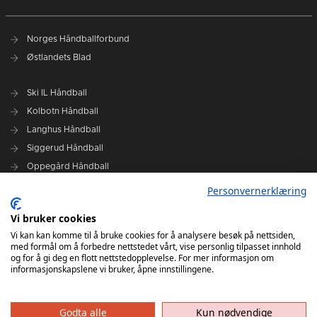
Norges Håndballforbund
Østlandets Blad
Ski IL Håndball
Kolbotn Håndball
Langhus Håndball
Siggerud Håndball
Oppegård Håndball
Follo HK Damer
Personvernerklæring
Vi bruker cookies
Grafisk design Follo HK - Tor Solstad
Vi kan kan komme til å bruke cookies for å analysere besøk på nettsiden,
Follo Media - Tor Solstad - Geir Thomas Fossum - Erik Manshaus-
med formål om å forbedre nettstedet vårt, vise personlig tilpasset innhold
Hanne Roald
og for å gi deg en flott nettstedopplevelse. For mer informasjon om
informasjonskapslene vi bruker, åpne innstillingene.
Godta alle
Kun nødvendige