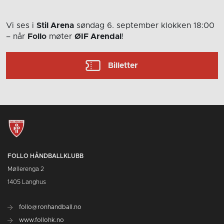
Vi ses i
Stil Arena
søndag 6. september
klokken 18:00
– når
Follo
møter
ØIF Arendal
!
Billetter
FOLLO HÅNDBALLKLUBB
Møllerenga 2
1405 Langhus
follo@ronhandball.no
www.follohk.no