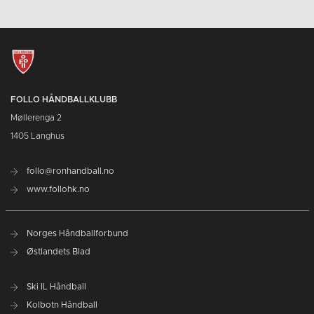
FOLLO HÅNDBALLKLUBB
Møllerenga 2
1405 Langhus
follo@ronhandball.no
www.follohk.no
Norges Håndballforbund
Østlandets Blad
Ski IL Håndball
Kolbotn Håndball