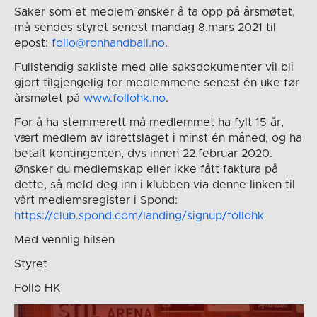
Saker som et medlem ønsker å ta opp på årsmøtet,
må sendes styret senest mandag 8.mars 2021 til
epost:
follo@ronhandball.no
.
Fullstendig sakliste med alle saksdokumenter vil bli
gjort tilgjengelig for medlemmene senest én uke før
årsmøtet på
www.follohk.no
.
For å ha stemmerett må medlemmet ha fylt 15 år,
vært medlem av idrettslaget i minst én måned, og ha
betalt kontingenten, dvs innen 22.februar 2020.
Ønsker du medlemskap eller ikke fått faktura på
dette, så meld deg inn i klubben via denne linken til
vårt medlemsregister i Spond:
https://club.spond.com/landing/signup/follohk
Med vennlig hilsen
Styret
Follo HK