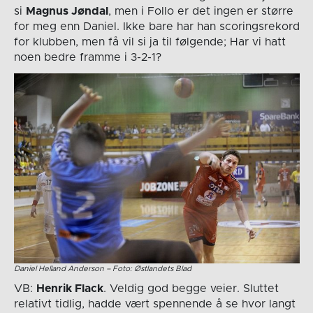
si
Magnus Jøndal
, men i Follo er det ingen er større
for meg enn Daniel. Ikke bare har han scoringsrekord
for klubben, men få vil si ja til følgende; Har vi hatt
noen bedre framme i 3-2-1?
Daniel Helland Anderson – Foto: Østlandets Blad
VB:
Henrik Flack
. Veldig god begge veier. Sluttet
relativt tidlig, hadde vært spennende å se hvor langt