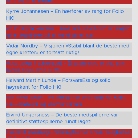
med egen fanklubb!
Kyrre Johannesen – En hærfører av rang for Follo
HK!
Knut Ragnar Hansen – Med den driven det er i laget
nå er jeg sikker på at framtida er lys!
Vidar Nordby – Visjonen «Stabil blant de beste med
egne krefter» er fortsatt riktig!
Mats Julius Haakenstad – Engasjement er det som
kjennetegner Follo HK!
Halvard Martin Lunde – ForsvarsEss og solid
høyrekant for Follo HK!
Ole-Stian Rødal – En viktig ressursperson for Follo
HK – både på og utenfor banen!
Eivind Ungersness – De beste medspillerne var
definitivt støttespillerne rundt laget!
Henrik Bielenberg – Storskytter som fikk muligheten