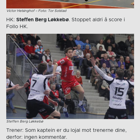
Victor Helsinghof – Foto: Tor Solstad
HK:
Steffen Berg Løkkebø
. Stoppet aldri å score i
Follo HK.
Steffen Berg Løkkebø
Trener: Som kaptein er du lojal mot trenerne dine,
derfor: ingen kommentar.