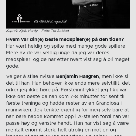
Kaptein Kjella Hardy – Foto: Tor Solstad
Hvem var din(e) beste medspiller(e) på den tiden?
Har vært heldig og spilte med mange gode spillere.
Flere av de var veldig unge da jeg var deres
medspiller, og de har etter hvert vist seg å bli meget
gode.
Velger å stille hviske
Benjamin Hallgren
, men ikke si
det til han. Han behøver ikke enda mere selvtillit, det
orker jeg ikke høre på. Førsteinntrykket jeg fikk var
ikke det beste da han kom 7-8 minutter for sent til
første treninga og hadde rester av en Grandiosa i
munnviken. Jeg tenkte egentlig for meg selv bare at
han bare hadde kommet opp i A-stallen fordi han var
passe høy og venstre hendt. Han har vist seg å være
mentalt enormt sterk, helt utrolig en mot en og