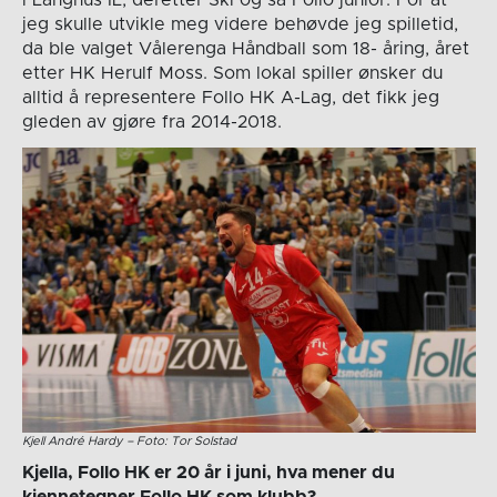
i Langhus IL, deretter Ski og så Follo junior. For at
jeg skulle utvikle meg videre behøvde jeg spilletid,
da ble valget Vålerenga Håndball som 18- åring, året
etter HK Herulf Moss. Som lokal spiller ønsker du
alltid å representere Follo HK A-Lag, det fikk jeg
gleden av gjøre fra 2014-2018.
Kjell André Hardy – Foto: Tor Solstad
Kjella, Follo HK er 20 år i juni, hva mener du