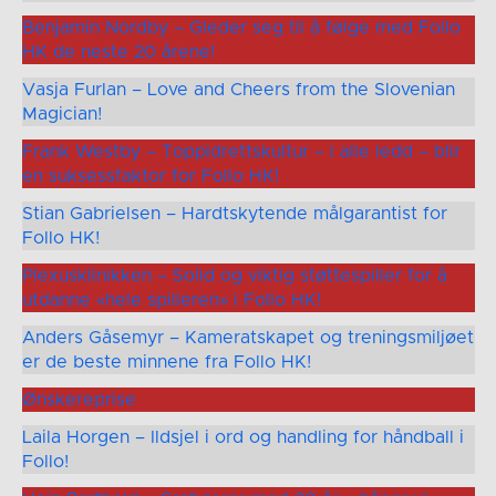
Benjamin Nordby – Gleder seg til å følge med Follo
HK de neste 20 årene!
Vasja Furlan – Love and Cheers from the Slovenian
Magician!
Frank Westby – Toppidrettskultur – i alle ledd – blir
en suksessfaktor for Follo HK!
Stian Gabrielsen – Hardtskytende målgarantist for
Follo HK!
Plexusklinikken – Solid og viktig støttespiller for å
utdanne «hele spilleren» i Follo HK!
Anders Gåsemyr – Kameratskapet og treningsmiljøet
er de beste minnene fra Follo HK!
Ønskereprise
Laila Horgen – Ildsjel i ord og handling for håndball i
Follo!