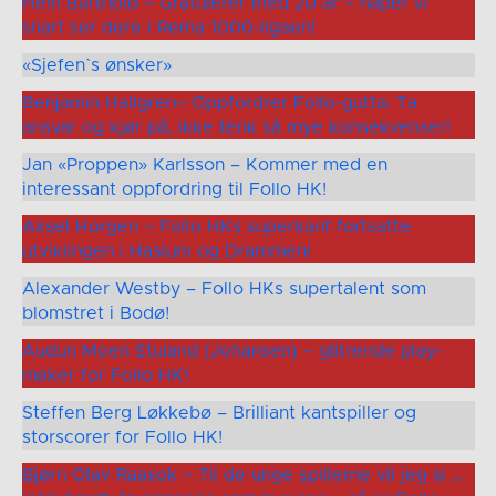
Hein Barthold – Gratulerer med 20 år – håper vi
snart ser dere i Rema 1000-ligaen!
«Sjefen`s ønsker»
Benjamin Hallgren– Oppfordrer Follo-gutta: Ta
ansvar og kjør på, ikke tenk så mye konsekvenser!
Jan «Proppen» Karlsson – Kommer med en
interessant oppfordring til Follo HK!
Aksel Horgen – Follo HKs superkant fortsatte
utviklingen i Haslum og Drammen!
Alexander Westby – Follo HKs supertalent som
blomstret i Bodø!
Audun Moen Stuland (Johansen) – glitrende play-
maker for Follo HK!
Steffen Berg Løkkebø – Brilliant kantspiller og
storscorer for Follo HK!
Bjørn Olav Raasok – Til de unge spillerne vil jeg si …