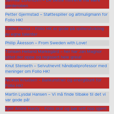
Jan-Ivar Lorentzen – De beste minnene må være
garderoben
Petter Gjermstad – Støttespiller og altmuligmann for
Follo HK!
Valter Perisa – Follo HK er gode på spillerutvikling
av egne talenter
Philip Åkesson – From Sweden with Love!
Tomsen Helland Markegård – her har Jan Magnor
sittet der oppe og regissert hele greia!
Knut Stenseth – Selvutnevnt håndballprofessor med
meninger om Follo HK!
Nicklas Knudsen – Ballkunstner og energibunt for
Follo HK!
Martin Lysdal Hansen – Vi må finde tilbake til det vi
var gode på!
Kjell André Hardy – Follo skal og bør rett opp igjen!