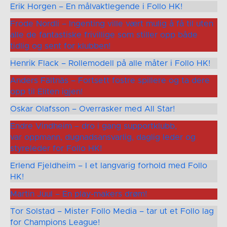
Erik Horgen – En målvaktlegende i Follo HK!
Frode Nordli – Ingenting ville vært mulig å få til uten
alle de fantastiske frivillige som stiller opp både
tidlig og sent for klubben!
Henrik Flack – Rollemodell på alle måter i Follo HK!
Anders Fältnäs – Fortsett fostre spillere og ta dere
opp til Eliten igjen!
Oskar Olafsson – Overrasker med All Star!
Endre Vindheim – dro i gang supportklubb,
var oppmann, dugnadsansvarlig, daglig leder og
styreleder for Follo HK!
Erlend Fjeldheim – I et langvarig forhold med Follo
HK!
Martin Juul – En play-makers drøm!
Tor Solstad – Mister Follo Media – tar ut et Follo lag
for Champions League!