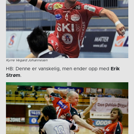
Kyrre Vegard Johannesen
HB: Denne er vanskelig, men ender opp med
Erik
Strøm
.