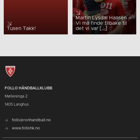
Martin Lysdal Hansen –
Vi må finde tilbake til
Tusen Takk!
det vi var [...]
FOLLO HÅNDBALLKLUBB
Møllerenga 2
1405 Langhus
follo@ronhandball.no
www.follohk.no