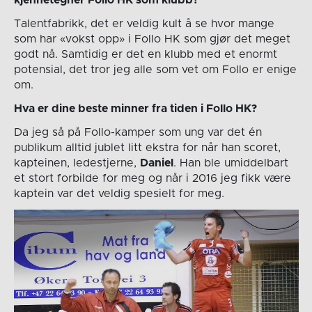
kjennetegner Follo HK som klubb?
Talentfabrikk, det er veldig kult å se hvor mange
som har «vokst opp» i Follo HK som gjør det meget
godt nå. Samtidig er det en klubb med et enormt
potensial, det tror jeg alle som vet om Follo er enige
om.
Hva er dine beste minner fra tiden i Follo HK?
Da jeg så på Follo-kamper som ung var det én
publikum alltid jublet litt ekstra for når han scoret,
kapteinen, ledestjerne,
Daniel
. Han ble umiddelbart
et stort forbilde for meg og når i 2016 jeg fikk være
kaptein var det veldig spesielt for meg.