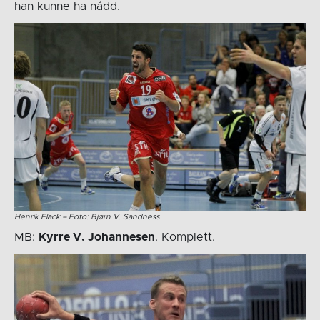
han kunne ha nådd.
Henrik Flack – Foto: Bjørn V. Sandness
MB:
Kyrre V. Johannesen
. Komplett.