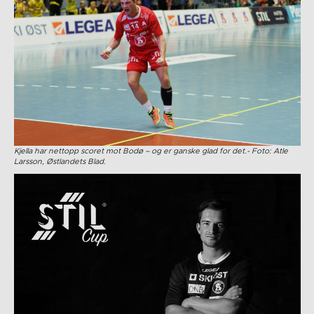
Kjella har nettopp scoret mot Bodø – og er ganske glad for det.- Foto: Atle
Larsson, Østlandets Blad.