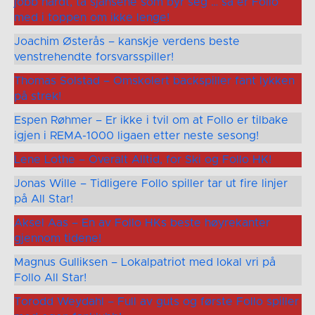
jobb hardt, ta sjansene som byr seg … så er Follo
med i toppen om ikke lenge!
Joachim Østerås – kanskje verdens beste
venstrehendte forsvarsspiller!
Thomas Solstad – Omskolert backspiller fant lykken
på strek!
Espen Røhmer – Er ikke i tvil om at Follo er tilbake
igjen i REMA-1000 ligaen etter neste sesong!
Lene Lothe – Overalt Alltid, for Ski og Follo HK!
Jonas Wille – Tidligere Follo spiller tar ut fire linjer
på All Star!
Aksel Aas – En av Follo HKs beste høyrekanter
gjennom tidene!
Magnus Gulliksen – Lokalpatriot med lokal vri på
Follo All Star!
Torodd Weydahl – Full av guts og første Follo spiller