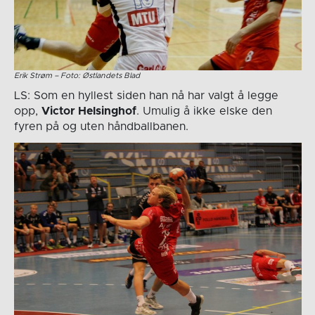
Erik Strøm – Foto: Østlandets Blad
LS: Som en hyllest siden han nå har valgt å legge
opp,
Victor Helsinghof
. Umulig å ikke elske den
fyren på og uten håndballbanen.