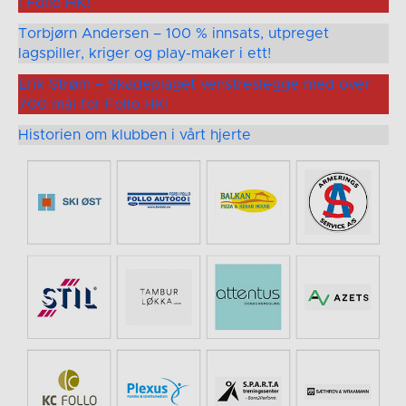
i Follo HK!
Torbjørn Andersen – 100 % innsats, utpreget
lagspiller, kriger og play-maker i ett!
Erik Strøm – Skadeplaget venstreslegge med over
700 mål for Follo HK!
Historien om klubben i vårt hjerte