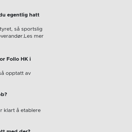
du egentlig hatt
tyret, så sportslig
leverandør.Les mer
or Follo HK i
gså opptatt av
bb?
 klart å etablere
att med der?