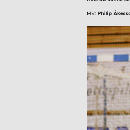
MV:
Philip Åkess