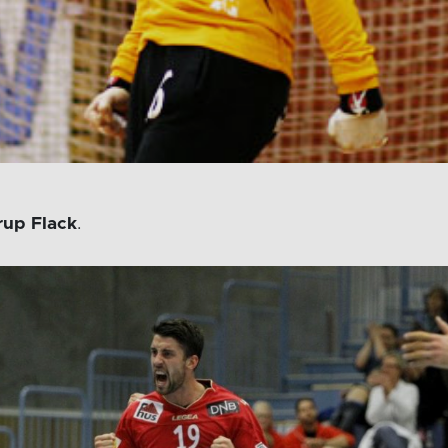
rup Flack
.