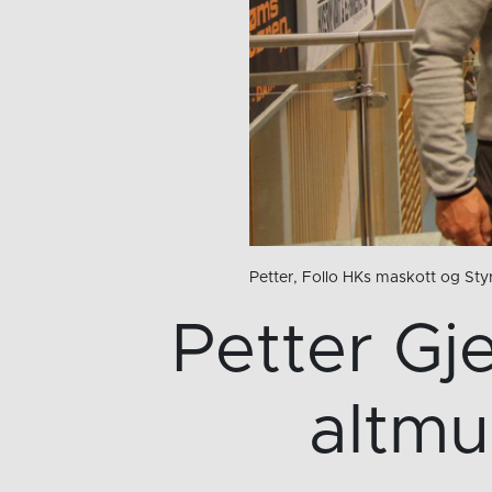
Petter, Follo HKs maskott og Styr
Petter Gj
altmu