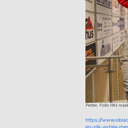
Petter, Follo HKs mask
https://www.oblad.
en-slik-avtale-me