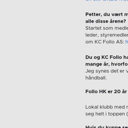
Petter, du vært m
alle disse årene?
Startet som med
leder, styremedle
om KC Follo AS:
h
Du og KC Follo ha
mange år, hvorfo
Jeg synes det er v
håndball.
Follo HK er 20 år
Lokal klubb med ma
seg helt i toppen 
Hvis du kunne set