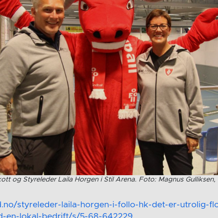
ott og Styreleder Laila Horgen i Stil Arena. Foto: Magnus Gulliksen,
no/styreleder-laila-horgen-i-follo-hk-det-er-utrolig-fl
d-en-lokal-bedrift/s/5-68-642229