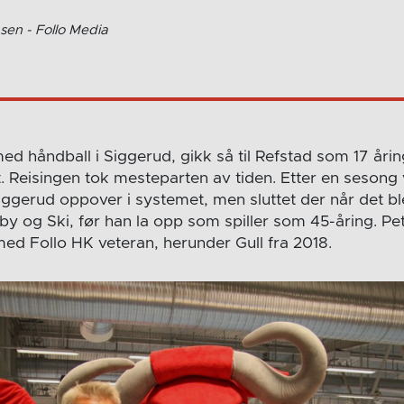
sen - Follo Media
d håndball i Siggerud, gikk så til Refstad som 17 åring
rt. Reisingen tok mesteparten av tiden. Etter en sesong v
iggerud oppover i systemet, men sluttet der når det bl
by og Ski, før han la opp som spiller som 45-åring. Pe
ed Follo HK veteran, herunder Gull fra 2018.