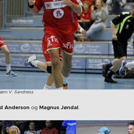
Bjørn V. Sandness
nd Anderson
og
Magnus Jøndal
.