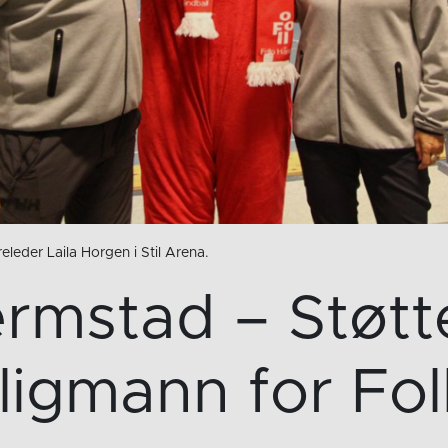
eleder Laila Horgen i Stil Arena.
ermstad – Støtte
ligmann for Fol