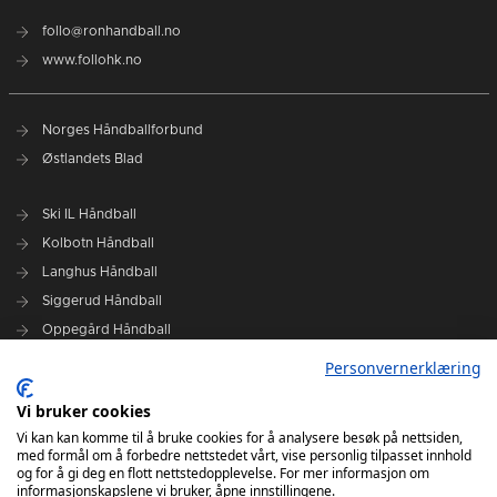
follo@ronhandball.no
www.follohk.no
Norges Håndballforbund
Østlandets Blad
Ski IL Håndball
Kolbotn Håndball
Langhus Håndball
Siggerud Håndball
Oppegård Håndball
Follo HK Damer
Personvernerklæring
Vi bruker cookies
Grafisk design Follo HK - Tor Solstad
Vi kan kan komme til å bruke cookies for å analysere besøk på nettsiden,
Follo Media - Tor Solstad - Geir Thomas Fossum - Erik Manshaus-
med formål om å forbedre nettstedet vårt, vise personlig tilpasset innhold
Hanne Roald
og for å gi deg en flott nettstedopplevelse. For mer informasjon om
informasjonskapslene vi bruker, åpne innstillingene.