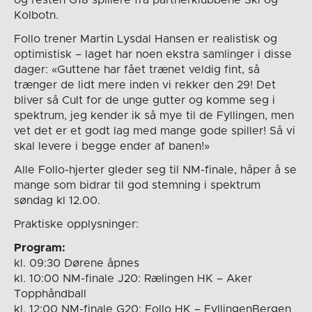
Kolbotn.
Follo trener Martin Lysdal Hansen er realistisk og
optimistisk – laget har noen ekstra samlinger i disse
dager: «Guttene har fået trænet veldig fint, så
trænger de lidt mere inden vi rekker den 29! Det
bliver så Cult for de unge gutter og komme seg i
spektrum, jeg kender ik så mye til de Fyllingen, men
vet det er et godt lag med mange gode spiller! Så vi
skal levere i begge ender af banen!»
Alle Follo-hjerter gleder seg til NM-finale, håper å se
mange som bidrar til god stemning i spektrum
søndag kl 12.00.
Praktiske opplysninger:
Program:
kl. 09:30 Dørene åpnes
kl. 10:00 NM-finale J20: Rælingen HK – Aker
Topphåndball
kl. 12:00 NM-finale G20: Follo HK – FyllingenBergen