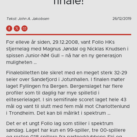
finale!
Tekst: John A. Jakobsen
26/12/2019
For elleve år siden, 29.12.2008, vant Follo HKs
stjernelag med Magnus Jøndal og Nicklas Knudsen i
spissen Junior-NM Gull – nå har en ny generasjon
muligheten …
Finalebilletten ble sikret med en meget sterk 32-29
seier over Sandefjord i Jotunhallen. I finalen møter
laget Fyllingen fra Bergen. Bergenslaget har flere
profiler som til daglig har mye spilletid i
eliteserielaget. I sin semifinale scoret laget hele 43
mål og vant til slutt med fem mål mot Charlottenlund
i Trondheim. Det kan bli målrikt i spektrum …
Det er et ungt Follo lag som stiller i spektrum
søndag. Laget har kun en 99-spiller, tre 00-spillere
og resten G18 spillere fra partnerklubbene Ski og