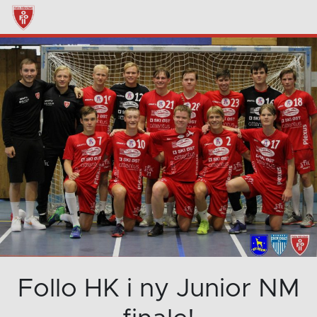
Follo HK i ny Junior NM