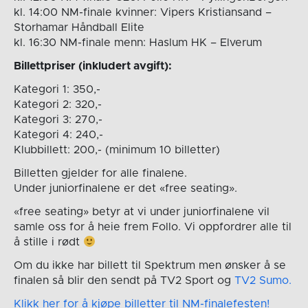
kl. 14:00 NM-finale kvinner: Vipers Kristiansand –
Storhamar Håndball Elite
kl. 16:30 NM-finale menn: Haslum HK – Elverum
Billettpriser (inkludert avgift):
Kategori 1: 350,-
Kategori 2: 320,-
Kategori 3: 270,-
Kategori 4: 240,-
Klubbillett: 200,- (minimum 10 billetter)
Billetten gjelder for alle finalene.
Under juniorfinalene er det «free seating».
«free seating» betyr at vi under juniorfinalene vil
samle oss for å heie frem Follo. Vi oppfordrer alle til
å stille i rødt
Om du ikke har billett til Spektrum men ønsker å se
finalen så blir den sendt på TV2 Sport og
TV2 Sumo.
Klikk her for å kjøpe billetter til NM-finalefesten!