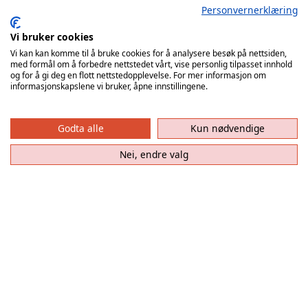
Personvernerklæring
5 dørs
Keyless go
Vi bruker cookies
Oppvarmet ratt
Vi kan kan komme til å bruke cookies for å analysere besøk på nettsiden,
Nordisk vinterpakke:
med formål om å forbedre nettstedet vårt, vise personlig tilpasset innhold
Oppvarmet frontrute
og for å gi deg en flott nettstedopplevelse. For mer informasjon om
informasjonskapslene vi bruker, åpne innstillingene.
Setevarmere
Rattvarmer
Ryggekamera
Godta alle
Kun nødvendige
Parksensor bak og foran
Cruisekontroll
Nei, endre valg
Klimaanlegg
6.5 tommer touchscreen
Dab Radio
16 tommer aluminiumsfelger
S/v dekk