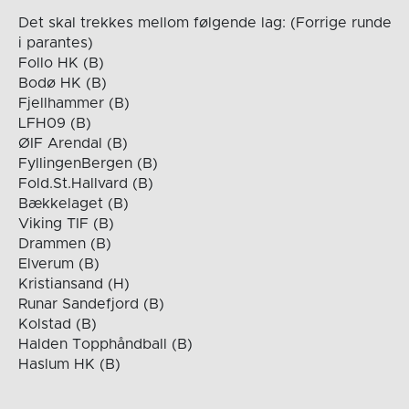
Det skal trekkes mellom følgende lag: (Forrige runde
i parantes)
Follo HK (B)
Bodø HK (B)
Fjellhammer (B)
LFH09 (B)
ØIF Arendal (B)
FyllingenBergen (B)
Fold.St.Hallvard (B)
Bækkelaget (B)
Viking TIF (B)
Drammen (B)
Elverum (B)
Kristiansand (H)
Runar Sandefjord (B)
Kolstad (B)
Halden Topphåndball (B)
Haslum HK (B)