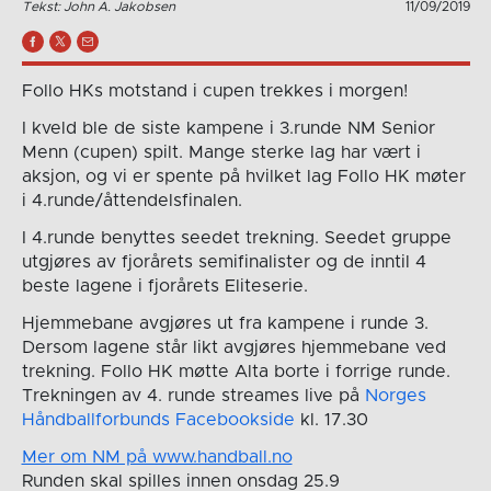
Tekst: John A. Jakobsen
11/09/2019
Follo HKs motstand i cupen trekkes i morgen!
I kveld ble de siste kampene i 3.runde NM Senior
Menn (cupen) spilt. Mange sterke lag har vært i
aksjon, og vi er spente på hvilket lag Follo HK møter
i 4.runde/åttendelsfinalen.
I 4.runde benyttes seedet trekning. Seedet gruppe
utgjøres av fjorårets semifinalister og de inntil 4
beste lagene i fjorårets Eliteserie.
Hjemmebane avgjøres ut fra kampene i runde 3.
Dersom lagene står likt avgjøres hjemmebane ved
trekning. Follo HK møtte Alta borte i forrige runde.
Trekningen av 4. runde streames live på
Norges
Håndballforbunds Facebookside
kl. 17.30
Mer om NM på www.handball.no
Runden skal spilles innen onsdag 25.9