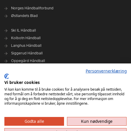
Norges Håndballforbund
Østlandets Blad
Ski IL Håndball
Kolbotn Håndball
Langhus Håndball
Siggerud Håndball
Oppegård Håndball
Follo HK Damer
Personvernerklæring
Vi bruker cookies
Grafisk design Follo HK - Tor Solstad
Vi kan kan komme til å bruke cookies for å analysere besøk på nettsiden,
Follo Media - Tor Solstad - Geir Thomas Fossum - Erik Manshaus-
med formål om å forbedre nettstedet vårt, vise personlig tilpasset innhold
Hanne Roald
og for å gi deg en flott nettstedopplevelse. For mer informasjon om
informasjonskapslene vi bruker, åpne innstillingene.
Godta alle
Kun nødvendige