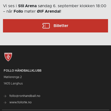
Vi ses i
Stil Arena
søndag 6. september
klokken 18:00
– når
Follo
møter
ØIF Arendal
!
Billetter
FOLLO HÅNDBALLKLUBB
Møllerenga 2
1405 Langhus
follo@ronhandball.no
www.follohk.no