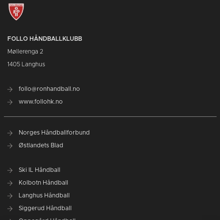
FOLLO HÅNDBALLKLUBB
Møllerenga 2
1405 Langhus
follo@ronhandball.no
www.follohk.no
Norges Håndballforbund
Østlandets Blad
Ski IL Håndball
Kolbotn Håndball
Langhus Håndball
Siggerud Håndball