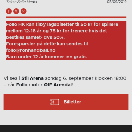
Tekst: Follo Media
05/09/2019
Follo HK kan tilby lagsbilletter til 50 kr for spillere
mellom 12-18 år og 75 kr for trenere hvis det
bestilles samlet- dvs 50%.
Forespørsler på dette kan sendes til
follo@ronhandball.no
Barn under 12 år kommer inn gratis
Vi ses i
Stil Arena
søndag 6. september
klokken 18:00
– når
Follo
møter
ØIF Arendal
!
Billetter