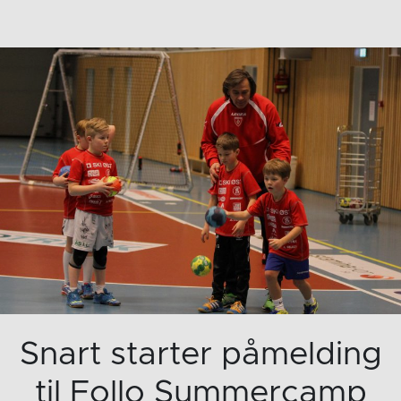
Snart starter påmelding
til Follo Summercamp