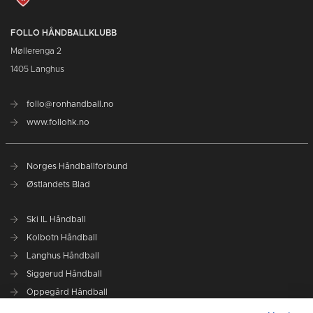
FOLLO HÅNDBALLKLUBB
Møllerenga 2
1405 Langhus
follo@ronhandball.no
www.follohk.no
Norges Håndballforbund
Østlandets Blad
Ski IL Håndball
Kolbotn Håndball
Langhus Håndball
Siggerud Håndball
Oppegård Håndball
Follo HK Damer