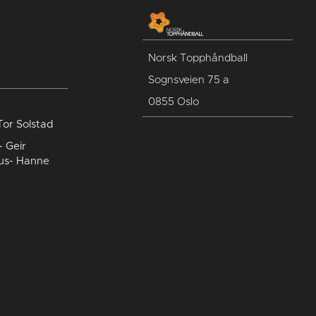
Norsk Topphåndball
Sognsveien 75 a
0855 Oslo
Tor Solstad
- Geir
us- Hanne