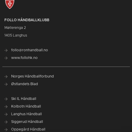
FOLLO HÅNDBALLKLUBB
Møllerenga 2
1405 Langhus
follo@ronhandball.no
www.follohk.no
Norges Håndballforbund
Østlandets Blad
Ski IL Håndball
Kolbotn Håndball
Langhus Håndball
Siggerud Håndball
Oppegård Håndball