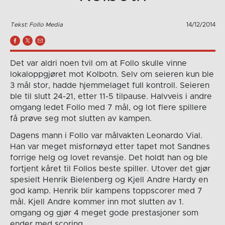
Tekst: Follo Media
14/12/2014
Det var aldri noen tvil om at Follo skulle vinne
lokaloppgjøret mot Kolbotn. Selv om seieren kun ble
3 mål stor, hadde hjemmelaget full kontroll. Seieren
ble til slutt 24-21, etter 11-5 tilpause. Halvveis i andre
omgang ledet Follo med 7 mål, og lot flere spillere
få prøve seg mot slutten av kampen.
Dagens mann i Follo var målvakten Leonardo Vial.
Han var meget misfornøyd etter tapet mot Sandnes
forrige helg og lovet revansje. Det holdt han og ble
fortjent kåret til Follos beste spiller. Utover det gjør
spesielt Henrik Bielenberg og Kjell Andre Hardy en
god kamp. Henrik blir kampens toppscorer med 7
mål. Kjell Andre kommer inn mot slutten av 1.
omgang og gjør 4 meget gode prestasjoner som
ender med scoring.