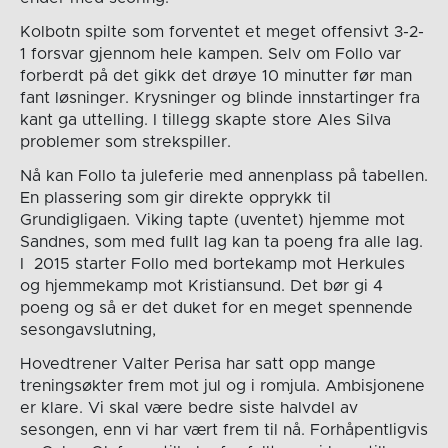
Kolbotn spilte som forventet et meget offensivt 3-2-
1 forsvar gjennom hele kampen. Selv om Follo var
forberdt på det gikk det drøye 10 minutter før man
fant løsninger. Krysninger og blinde innstartinger fra
kant ga uttelling. I tillegg skapte store Ales Silva
problemer som strekspiller.
Nå kan Follo ta juleferie med annenplass på tabellen.
En plassering som gir direkte opprykk til
Grundigligaen. Viking tapte (uventet) hjemme mot
Sandnes, som med fullt lag kan ta poeng fra alle lag.
I 2015 starter Follo med bortekamp mot Herkules
og hjemmekamp mot Kristiansund. Det bør gi 4
poeng og så er det duket for en meget spennende
sesongavslutning,
Hovedtrener Valter Perisa har satt opp mange
treningsøkter frem mot jul og i romjula. Ambisjonene
er klare. Vi skal være bedre siste halvdel av
sesongen, enn vi har vært frem til nå. Forhåpentligvis