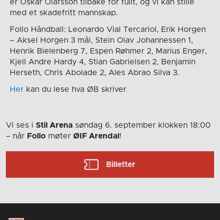
er Oskar Olafsson tilbake for fullt, og vi kan stille
med et skadefritt mannskap.
Follo Håndball: Leonardo Vial Tercariol, Erik Horgen
– Aksel Horgen 3 mål, Stein Olav Johannessen 1,
Henrik Bielenberg 7, Espen Røhmer 2, Marius Enger,
Kjell Andre Hardy 4, Stian Gabrielsen 2, Benjamin
Herseth, Chris Abolade 2, Ales Abrao Silva 3.
Her
kan du lese hva ØB skriver
Vi ses i
Stil Arena
søndag 6. september
klokken 18:00
– når
Follo
møter
ØIF Arendal
!
Billetter