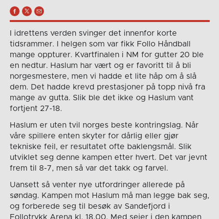
I idrettens verden svinger det innenfor korte
tidsrammer. I helgen som var fikk Follo Håndball
mange oppturer. Kvartfinalen i NM for gutter 20 ble
en nedtur. Haslum har vært og er favoritt til å bli
norgesmestere, men vi hadde et lite håp om å slå
dem. Det hadde krevd prestasjoner på topp nivå fra
mange av gutta. Slik ble det ikke og Haslum vant
fortjent 27-18.
Haslum er uten tvil norges beste kontringslag. Når
våre spillere enten skyter for dårlig eller gjør
tekniske feil, er resultatet ofte baklengsmål. Slik
utviklet seg denne kampen etter hvert. Det var jevnt
frem til 8-7, men så var det takk og farvel.
Uansett så venter nye utfordringer allerede på
søndag. Kampen mot Haslum må man legge bak seg,
og forberede seg til besøk av Sandefjord i
Follotrykk Arena kl. 18.00. Med seier i den kampen