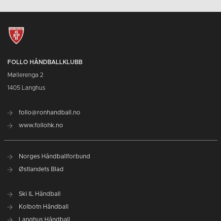
FOLLO HÅNDBALLKLUBB
Møllerenga 2
1405 Langhus
follo@ronhandball.no
www.follohk.no
Norges Håndballforbund
Østlandets Blad
Ski IL Håndball
Kolbotn Håndball
Langhus Håndball