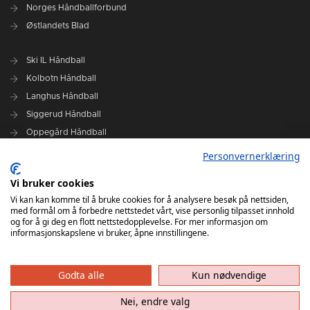
Norges Håndballforbund
Østlandets Blad
Ski IL Håndball
Kolbotn Håndball
Langhus Håndball
Siggerud Håndball
Oppegård Håndball
Follo HK Damer
Personvernerklæring
Vi bruker cookies
Grafisk design Follo HK - Tor Solstad
Vi kan kan komme til å bruke cookies for å analysere besøk på nettsiden,
Follo Media - Tor Solstad - Geir Thomas Fossum - Erik Manshaus-
med formål om å forbedre nettstedet vårt, vise personlig tilpasset innhold
Hanne Roald
og for å gi deg en flott nettstedopplevelse. For mer informasjon om
informasjonskapslene vi bruker, åpne innstillingene.
Godta alle
Kun nødvendige
Nei, endre valg