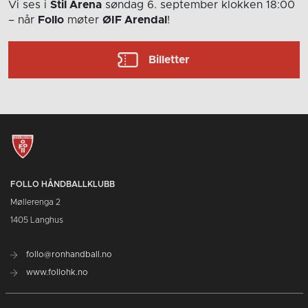
Vi ses i
Stil Arena
søndag 6. september
klokken 18:00
– når
Follo
møter
ØIF Arendal
!
Billetter
FOLLO HÅNDBALLKLUBB
Møllerenga 2
1405 Langhus
follo@ronhandball.no
www.follohk.no