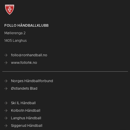
FOLLO HÅNDBALLKLUBB
Møllerenga 2
1405 Langhus
follo@ronhandball.no
www.follohk.no
Norges Håndballforbund
Østlandets Blad
Ski IL Håndball
Kolbotn Håndball
Langhus Håndball
Siggerud Håndball