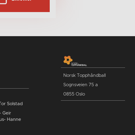
Norsk Topphåndball
Sognsveien 75 a
0855 Oslo
Tor Solstad
- Geir
us- Hanne