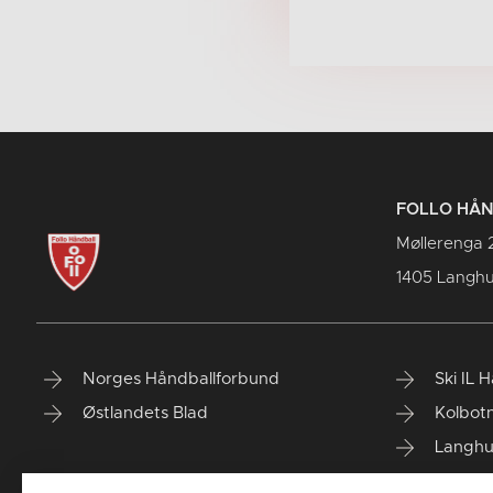
FOLLO HÅ
Møllerenga 
1405 Langh
Norges Håndballforbund
Ski IL 
Østlandets Blad
Kolbotn
Langhu
Siggeru