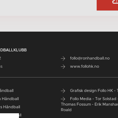
NDBALLKLUBB
2
follo@ronhandball.no
us
www.follohk.no
Håndball
Grafisk design Follo HK - 
 Håndball
Follo Media - Tor Solstad 
Thomas Fossum - Erik Mansha
s Håndball
Roald
d Håndball