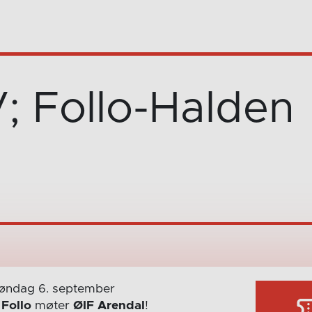
V; Follo-Halden
øndag 6. september
r
Follo
møter
ØIF Arendal
!