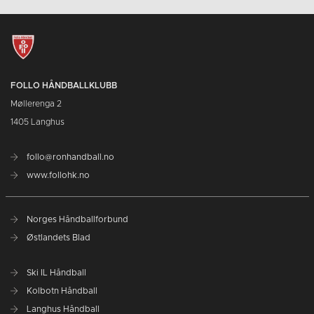
FOLLO HÅNDBALLKLUBB
Møllerenga 2
1405 Langhus
follo@ronhandball.no
www.follohk.no
Norges Håndballforbund
Østlandets Blad
Ski IL Håndball
Kolbotn Håndball
Langhus Håndball