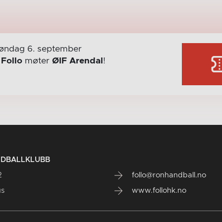
øndag 6. september
r
Follo
møter
ØIF Arendal
!
NDBALLKLUBB
2
follo@ronhandball.no
us
www.follohk.no