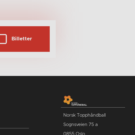
Billetter
Norsk Topphåndball
Sognsveien 75 a
0855 Oslo