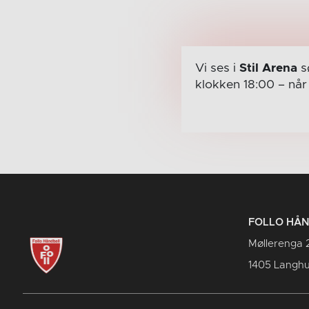
Vi ses i
Stil Arena
s
klokken 18:00
– nå
FOLLO HÅ
Møllerenga 
1405 Langh