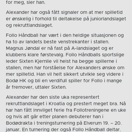
for meg, sier han.
Alexander har også fått signaler om at mer spilletid
er ønskelig i forhold til deltakelse på juniorlandslaget
og rekruttlandslaget.
Follo Håndball har vært i den heldige situasjonen og
ha to av landets beste venstrekanter i stallen.
Magnus Jøndal er nå fast på A-landslaget og er
klubbens klare førstevalg. Follo Håndballs sportslige
leder Sixten Kjernlie vil helst ha begge spillerne i
stallen, men har forståelse for Alexanders ønske om
mer spilletid. Han vil helt sikkert utvikle seg videre i
Bodø HK og bli en verdifull spiller for Follo i mange
år fremover, uttaler Sixten.
Alexander har den siste uka representert
rekruttlandslaget i Kroatia og prestert meget bra. Nå
har han fått innvilget ferie fra Follotreningene en uke
og hvis alt går etter planen debuterer han i
Bodødrakta i treningsturnering på Elverum 19. – 20.
januar. En turnering der også Follo Håndball deltar.