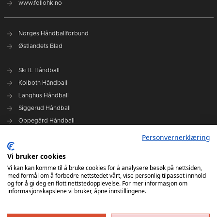
www.follohk.no
Norges Håndballforbund
Østlandets Blad
Ski IL Håndball
Kolbotn Håndball
Langhus Håndball
Siggerud Håndball
Oppegård Håndball
Follo HK Damer
Personvernerklæring
Vi bruker cookies
Grafisk design Follo HK - Tor Solstad
Vi kan kan komme til å bruke cookies for å analysere besøk på nettsiden,
Follo Media - Tor Solstad - Geir Thomas Fossum - Erik Manshaus-
med formål om å forbedre nettstedet vårt, vise personlig tilpasset innhold
Hanne Roald
og for å gi deg en flott nettstedopplevelse. For mer informasjon om
informasjonskapslene vi bruker, åpne innstillingene.