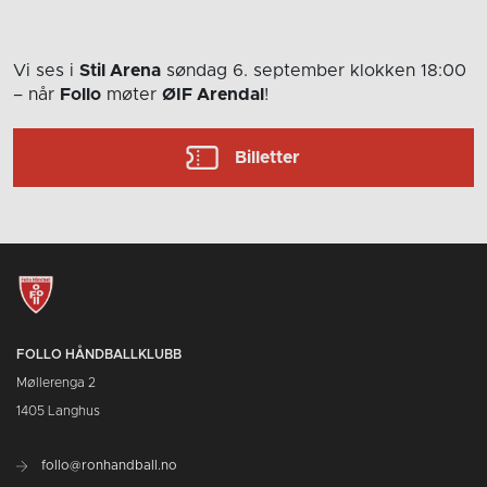
Vi ses i
Stil Arena
søndag 6. september
klokken 18:00
– når
Follo
møter
ØIF Arendal
!
Billetter
FOLLO HÅNDBALLKLUBB
Møllerenga 2
1405 Langhus
follo@ronhandball.no