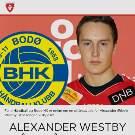
Follo Håndball og Bodø HK er enige om en utlånsavtale for Alexander Ørjevik
Westby ut sesongen 2011/2012.
ALEXANDER WESTBY