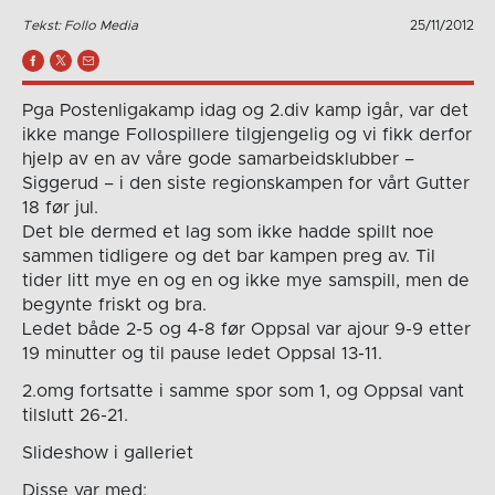
Tekst: Follo Media
25/11/2012
Pga Postenligakamp idag og 2.div kamp igår, var det
ikke mange Follospillere tilgjengelig og vi fikk derfor
hjelp av en av våre gode samarbeidsklubber –
Siggerud – i den siste regionskampen for vårt Gutter
18 før jul.
Det ble dermed et lag som ikke hadde spillt noe
sammen tidligere og det bar kampen preg av. Til
tider litt mye en og en og ikke mye samspill, men de
begynte friskt og bra.
Ledet både 2-5 og 4-8 før Oppsal var ajour 9-9 etter
19 minutter og til pause ledet Oppsal 13-11.
2.omg fortsatte i samme spor som 1, og Oppsal vant
tilslutt 26-21.
Slideshow i galleriet
Disse var med: