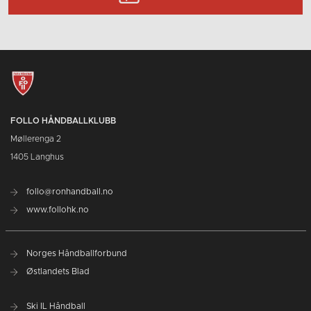
FOLLO HÅNDBALLKLUBB
Møllerenga 2
1405 Langhus
follo@ronhandball.no
www.follohk.no
Norges Håndballforbund
Østlandets Blad
Ski IL Håndball