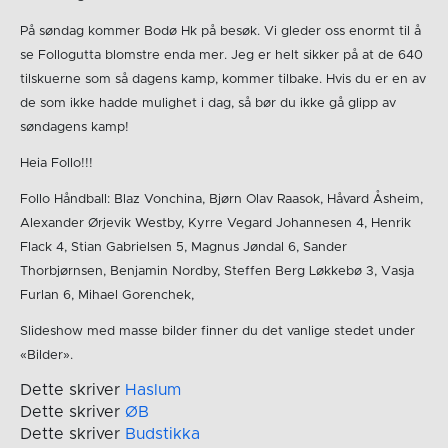
På søndag kommer Bodø Hk på besøk. Vi gleder oss enormt til å
se Follogutta blomstre enda mer. Jeg er helt sikker på at de 640
tilskuerne som så dagens kamp, kommer tilbake. Hvis du er en av
de som ikke hadde mulighet i dag, så bør du ikke gå glipp av
søndagens kamp!
Heia Follo!!!
Follo Håndball: Blaz Vonchina, Bjørn Olav Raasok, Håvard Åsheim,
Alexander Ørjevik Westby, Kyrre Vegard Johannesen 4, Henrik
Flack 4, Stian Gabrielsen 5, Magnus Jøndal 6, Sander
Thorbjørnsen, Benjamin Nordby, Steffen Berg Løkkebø 3, Vasja
Furlan 6, Mihael Gorenchek,
Slideshow med masse bilder finner du det vanlige stedet under
«Bilder».
Dette skriver
Haslum
Dette skriver
ØB
Dette skriver
Budstikka