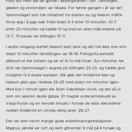
Follo sto frem slik de gjorde i sesongstarten i fjor. Tenningen,
gløden og vinnerviljen var tilbake. For første gangen i år var det
hjemmelaget som tok initiativet fra starten av, og Haslum måtte
finne seg i å jage bak. Follo ledet 6-3 etter 10 minutter, 10-7
etter 20 minutter og hadde til og med en seks måls ledelse på
13-7. Til pause var stillingen 15-11.
I andre omgang startet Haslum klart best og det tok ikke mer enn
drøyt 10 minutter førstillingen var 18-18. Follogutta beholdt
allikevel et lite initiativ og var et til to mål foran. Syv minutter før
slutt var hjemmelaget i angrep på stillingen 25-23, og hadde god
mulighet til å drepe kampen. Slik gikk det imidlertid ikke og
Haslum gikk opp i ledelse 26-25 med drøyt tre minutter igjen.
Med kun 1 minutt igjen ble Stian Gabrielsen utvist, og det så ut
som om seieren skulle glippe. Et magisk underarmsskudd av
Vasja Furlan og en heroisk innsats i forsvar de siste sekundene
reddet imidlertid en utrolig viktig seier, 28-27.
Det var som nevnt mange gode enkeltmannsprestasjoner.
Magnus Jøndal var rett og slett glitrende! 6 mål på 6 forsøk og