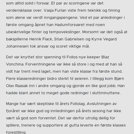
som alltid solid i forsvar. Et par av scoringene var det
verdensklasse over. Vasja Furlan viste frem teknikk og timing
som alene var verdt inngangspengene. Ved et par anledninger i
første omgang åpnet han Haslumforsvaret med noen
ubeskrivelige finter og tempovekslinger. Morsomt var det også at
bakspillerne Henrik Flack, Stian Gabrielsen og Kyrre Vegard
Johannesen tok ansvar og scoret viktige mål.
Det var knyttet stor spenning til Follos nye keeper Blaz
Vonchina. Forventningene var ikke så store i og med at han så
vidt har trent med laget, men han viste klasse fra første stund.
Flere klasseredninger bidro sterkt til seieren. I tillegg kom Bjørn
Olav Raasak inn i andre omgang og gjorde en like god jobb. Han
hadde blant annet to meget gode redninger i sluttminuttene.
Mange har vært skeptiske til årets Follolag. Avslutningen av
fjoråret var ikke god og innledningen på årets sesong har ikke
vært så god som forventet. Det var derfor utrolig deilig for
spillere, trenere og supportere at gutta leverte en første klasses
forestilling.