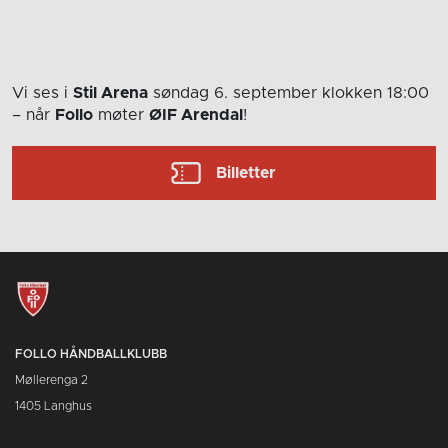
Vi ses i
Stil Arena
søndag 6. september
klokken 18:00
– når
Follo
møter
ØIF Arendal
!
Billetter
FOLLO HÅNDBALLKLUBB
Møllerenga 2
1405 Langhus