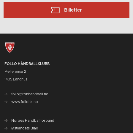
Billetter
FOLLO HÅNDBALLKLUBB
Møllerenga 2
1405 Langhus
follo@ronhandball.no
www.follohk.no
Norges Håndballforbund
Østlandets Blad