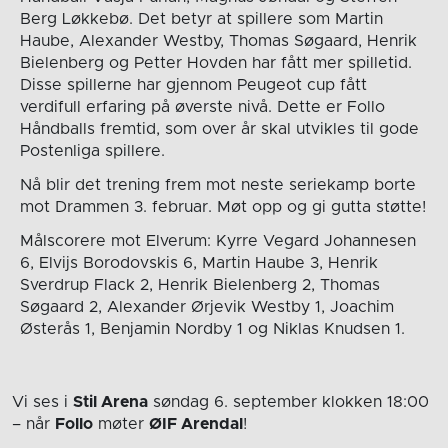
Berg Løkkebø. Det betyr at spillere som Martin
Haube, Alexander Westby, Thomas Søgaard, Henrik
Bielenberg og Petter Hovden har fått mer spilletid.
Disse spillerne har gjennom Peugeot cup fått
verdifull erfaring på øverste nivå. Dette er Follo
Håndballs fremtid, som over år skal utvikles til gode
Postenliga spillere.
Nå blir det trening frem mot neste seriekamp borte
mot Drammen 3. februar. Møt opp og gi gutta støtte!
Målscorere mot Elverum: Kyrre Vegard Johannesen
6, Elvijs Borodovskis 6, Martin Haube 3, Henrik
Sverdrup Flack 2, Henrik Bielenberg 2, Thomas
Søgaard 2, Alexander Ørjevik Westby 1, Joachim
Østerås 1, Benjamin Nordby 1 og Niklas Knudsen 1.
Vi ses i
Stil Arena
søndag 6. september
klokken 18:00
– når
Follo
møter
ØIF Arendal
!