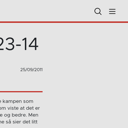
23-14
25/09/2011
ne kampen som
om viste at det er
re og bedre. Men
 så sier det litt