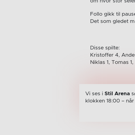
om hvor stor seie
Follo gikk til pau
Det som gledet me
Disse spilte:
Kristoffer 4, Ande
Niklas 1, Tomas 1,
Vi ses i
Stil Arena
s
klokken 18:00
– nå