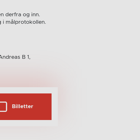
n derfra og inn.
 i målprotokollen.
 Andreas B 1,
Billetter