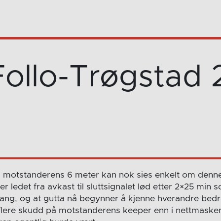
Follo-Trøgstad 
l motstanderens 6 meter kan nok sies enkelt om den
er ledet fra avkast til sluttsignalet lød etter 2×25 min s
gang, og at gutta nå begynner å kjenne hverandre bed
 flere skudd på motstanderens keeper enn i nettmaskene