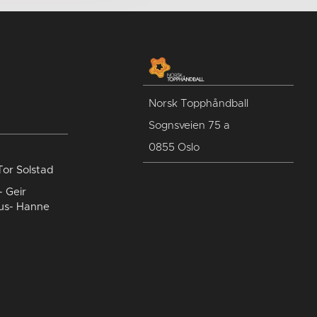
Norsk Topphåndball
Sognsveien 75 a
0855 Oslo
Tor Solstad
- Geir
us- Hanne