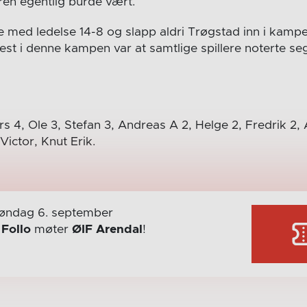
ren egentlig burde vært.
se med ledelse 14-8 og slapp aldri Trøgstad inn i kampe
st i denne kampen var at samtlige spillere noterte seg
rs 4, Ole 3, Stefan 3, Andreas A 2, Helge 2, Fredrik 2,
 Victor, Knut Erik.
øndag 6. september
r
Follo
møter
ØIF Arendal
!