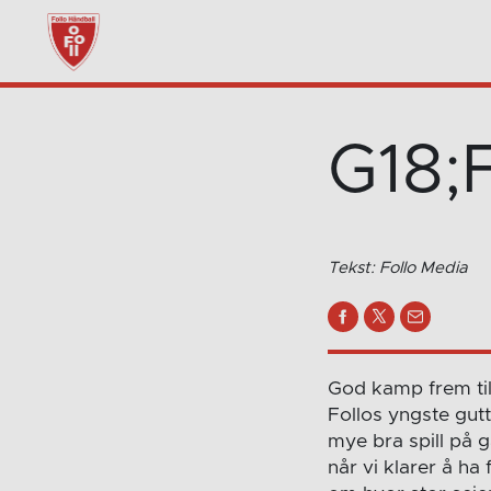
G18;
Tekst: Follo Media
God kamp frem ti
Follos yngste gutt
mye bra spill på 
når vi klarer å ha