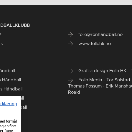
NDBALLKLUBB
2
follo@ronhandball.no
us
www.follohk.no
Håndball
Grafisk design Follo HK - 
 Håndball
Follo Media - Tor Solstad 
Thomas Fossum - Erik Mansha
s Håndball
Roald
d Håndball
rklæring
rd Håndball
K Damer
 med formål
eg en flott
er, åpne