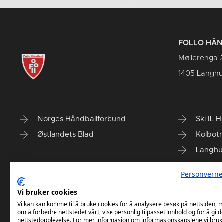
FOLLO HÅ
Møllerenga 
1405 Langh
Norges Håndballforbund
Ski IL 
Østlandets Blad
Kolbotn
Langhu
Siggeru
Personverne
Oppegå
Vi bruker cookies
Follo H
Vi kan kan komme til å bruke cookies for å analysere besøk på nettsiden,
om å forbedre nettstedet vårt, vise personlig tilpasset innhold og for å gi d
nettstedopplevelse. For mer informasjon om informasjonskapslene vi bruk