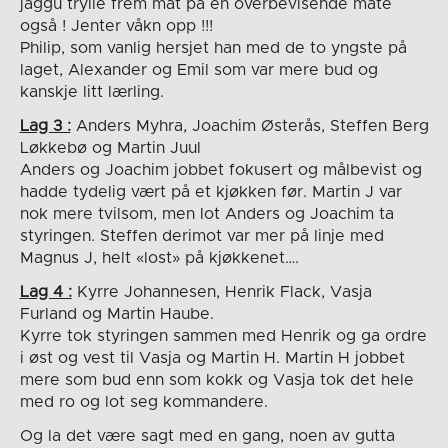
jaggu trylle frem mat på en overbevisende måte
også ! Jenter våkn opp !!!
Philip, som vanlig hersjet han med de to yngste på
laget, Alexander og Emil som var mere bud og
kanskje litt lærling.
Lag 3 :
Anders Myhra, Joachim Østerås, Steffen Berg
Løkkebø og Martin Juul
Anders og Joachim jobbet fokusert og målbevist og
hadde tydelig vært på et kjøkken før. Martin J var
nok mere tvilsom, men lot Anders og Joachim ta
styringen. Steffen derimot var mer på linje med
Magnus J, helt «lost» på kjøkkenet….
Lag 4 :
Kyrre Johannesen, Henrik Flack, Vasja
Furland og Martin Haube.
Kyrre tok styringen sammen med Henrik og ga ordre
i øst og vest til Vasja og Martin H. Martin H jobbet
mere som bud enn som kokk og Vasja tok det hele
med ro og lot seg kommandere.
Og la det være sagt med en gang, noen av gutta