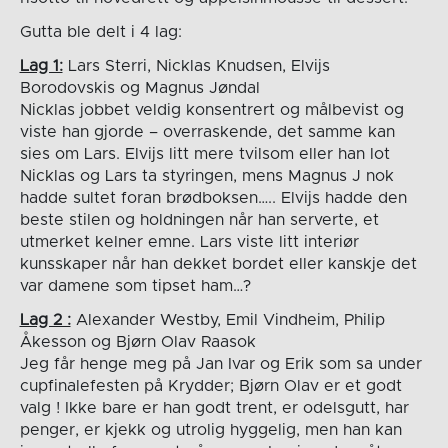
Gutta ble delt i 4 lag:
Lag 1:
Lars Sterri, Nicklas Knudsen, Elvijs
Borodovskis og Magnus Jøndal
Nicklas jobbet veldig konsentrert og målbevist og
viste han gjorde – overraskende, det samme kan
sies om Lars. Elvijs litt mere tvilsom eller han lot
Nicklas og Lars ta styringen, mens Magnus J nok
hadde sultet foran brødboksen….. Elvijs hadde den
beste stilen og holdningen når han serverte, et
utmerket kelner emne. Lars viste litt interiør
kunsskaper når han dekket bordet eller kanskje det
var damene som tipset ham…?
Lag 2 :
Alexander Westby, Emil Vindheim, Philip
Åkesson og Bjørn Olav Raasok
Jeg får henge meg på Jan Ivar og Erik som sa under
cupfinalefesten på Krydder; Bjørn Olav er et godt
valg ! Ikke bare er han godt trent, er odelsgutt, har
penger, er kjekk og utrolig hyggelig, men han kan