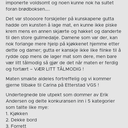
imponerte voldsomt og noen kunne nok ha sultet
foran brødboksen…..
Det var stoooore forskjeller på kunskapene gutta
hadde om kunsten å lage mat, en kunne ikke piske
krem mens en annen skjærte og hakket og danderte
til den store gullmedalje. Damene som var der, kan
nok forlange mere hjelp på kjøkkenet hjemme etter
dette og damer; gutta er kanskje ikke like flinke til å
rydde opp mens de lager mat som dere, men bare
vær litt tålmodig så gjør de det når maten er ferdig
og fortært – VÆR LITT TÅLMODIG !
Maten smakte aldeles fortreffelig og vi kommer
gjerne tilbake til Carina på Etterstad VGS !
Undertegnede ble utpekt som dommer av Erik
Andersen og delte konkuransen inn i 5 kategorier
som tallte like mye:
1. Kjøkken
2. Dekke bord
3. Forrett