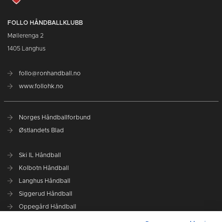
FOLLO HÅNDBALLKLUBB
Møllerenga 2
1405 Langhus
follo@ronhandball.no
www.follohk.no
Norges Håndballforbund
Østlandets Blad
Ski IL Håndball
Kolbotn Håndball
Langhus Håndball
Siggerud Håndball
Oppegård Håndball
Follo HK Damer