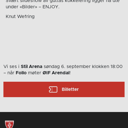
Svært slideshow av guttas kokkelering ligger nå ute
under «Bilder» – ENJOY.
Knut Wefring
Vi ses i
Stil Arena
søndag 6. september
klokken 18:00
– når
Follo
møter
ØIF Arendal
!
Billetter