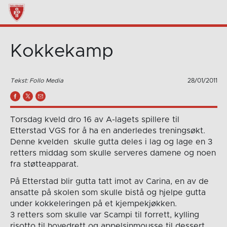
Kokkekamp
Tekst: Follo Media
28/01/2011
Torsdag kveld dro 16 av A-lagets spillere til
Etterstad VGS for å ha en anderledes treningsøkt.
Denne kvelden skulle gutta deles i lag og lage en 3
retters middag som skulle serveres damene og noen
fra støtteapparat.
På Etterstad blir gutta tatt imot av Carina, en av de
ansatte på skolen som skulle bistå og hjelpe gutta
under kokkeleringen på et kjempekjøkken.
3 retters som skulle var Scampi til forrett, kylling
risotto til hovedrett og appelsinmousse til dessert.