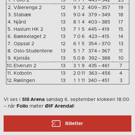
2.
Vålerenga 2
12
9
1
2
409
–
357
19
3.
Stabæk
13
9
0
4
379
–
349
18
4.
Njård
13
8
1
4
403
–
385
17
5.
Haslum HK 2
13
7
1
5
445
–
419
15
6.
Bækkelaget 2
13
7
0
6
423
–
415
14
7.
Oppsal 2
12
6
1
5
354
–
370
13
8.
Oslo-Studentene
13
5
1
7
374
–
367
11
9.
Kjelsås
13
5
0
8
392
–
388
10
10.
Elverum 2
13
3
1
9
435
–
461
7
11.
Kolbotn
13
2
0
11
363
–
456
4
12.
Rælingen
13
1
1
11
340
–
451
3
Vi ses i
Stil Arena
søndag 6. september
klokken 18:00
– når
Follo
møter
ØIF Arendal
!
Billetter