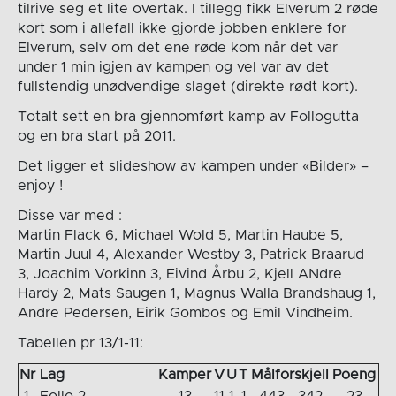
tilrive seg et lite overtak. I tillegg fikk Elverum 2 røde
kort som i allefall ikke gjorde jobben enklere for
Elverum, selv om det ene røde kom når det var
under 1 min igjen av kampen og vel var av det
fullstendig unødvendige slaget (direkte rødt kort).
Totalt sett en bra gjennomført kamp av Follogutta
og en bra start på 2011.
Det ligger et slideshow av kampen under «Bilder» –
enjoy !
Disse var med :
Martin Flack 6, Michael Wold 5, Martin Haube 5,
Martin Juul 4, Alexander Westby 3, Patrick Braarud
3, Joachim Vorkinn 3, Eivind Årbu 2, Kjell ANdre
Hardy 2, Mats Saugen 1, Magnus Walla Brandshaug 1,
Andre Pedersen, Eirik Gombos og Emil Vindheim.
Tabellen pr 13/1-11:
Nr
Lag
Kamper
V
U
T
Målforskjell
Poeng
1.
Follo 2
13
11
1
1
443
–
342
23