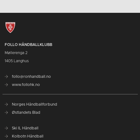
FOLLO HÅNDBALLKLUBB
Møllerenga 2
1405 Langhus
follo@ronhandball.no
www.follohk.no
Norges Håndballforbund
Østlandets Blad
Ski IL Håndball
Kolbotn Håndball