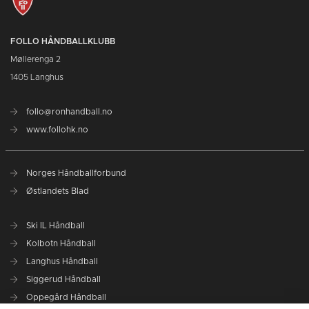
FOLLO HÅNDBALLKLUBB
Møllerenga 2
1405 Langhus
follo@ronhandball.no
www.follohk.no
Norges Håndballforbund
Østlandets Blad
Ski IL Håndball
Kolbotn Håndball
Langhus Håndball
Siggerud Håndball
Oppegård Håndball