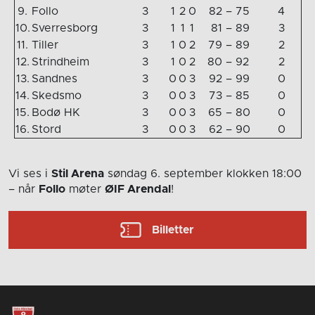
9.
Follo
3
1
2
0
82
–
75
4
10.
Sverresborg
3
1
1
1
81
–
89
3
11.
Tiller
3
1
0
2
79
–
89
2
12.
Strindheim
3
1
0
2
80
–
92
2
13.
Sandnes
3
0
0
3
92
–
99
0
14.
Skedsmo
3
0
0
3
73
–
85
0
15.
Bodø HK
3
0
0
3
65
–
80
0
16.
Stord
3
0
0
3
62
–
90
0
Vi ses i
Stil Arena
søndag 6. september
klokken 18:00
– når
Follo
møter
ØIF Arendal
!
Billetter