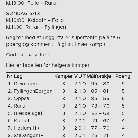
kl.18:00 Follo – Runar
SØNDAG 5/12:
kl.10:00 Kolbotn – Follo
kl.11:30 Runar – Fyllingen
Regner med at unggutta er supertente på å ta 6
poeng og kommer til å gi alt i hver kamp !
God tur og lykke til !
Her er tabellen før helgens kamper
Nr
Lag
Kamper
V
U
T
Målforskjell
Poeng
1.
Drammen
3
2
1
0
95
–
80
5
2.
FyllingenBergen
3
2
1
0
85
–
81
5
3.
Oppsal
3
2
1
0
85
–
55
5
4.
Runar
3
2
1
0
78
–
70
5
5.
Bækkelaget
3
2
1
0
82
–
69
5
6.
Kolbotn
3
2
0
1
71
–
67
4
7.
Haslum HK
3
2
0
1
77
–
70
4
8.
Stavanger IF
3
2
0
1
75
–
71
4