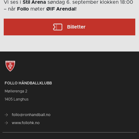
Vi ses i
Stil Arena
søndag 6. september
klokken 18:00
– når
Follo
møter
ØIF Arendal
!
Billetter
FOLLO HÅNDBALLKLUBB
Møllerenga 2
1405 Langhus
follo@ronhandball.no
www.follohk.no