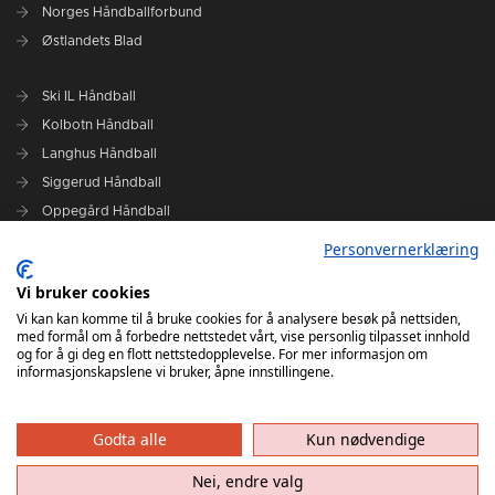
Norges Håndballforbund
Østlandets Blad
Ski IL Håndball
Kolbotn Håndball
Langhus Håndball
Siggerud Håndball
Oppegård Håndball
Follo HK Damer
Personvernerklæring
Vi bruker cookies
Grafisk design Follo HK - Tor Solstad
Vi kan kan komme til å bruke cookies for å analysere besøk på nettsiden,
Follo Media - Tor Solstad - Geir Thomas Fossum - Erik Manshaus-
med formål om å forbedre nettstedet vårt, vise personlig tilpasset innhold
Hanne Roald
og for å gi deg en flott nettstedopplevelse. For mer informasjon om
informasjonskapslene vi bruker, åpne innstillingene.
Godta alle
Kun nødvendige
Nei, endre valg