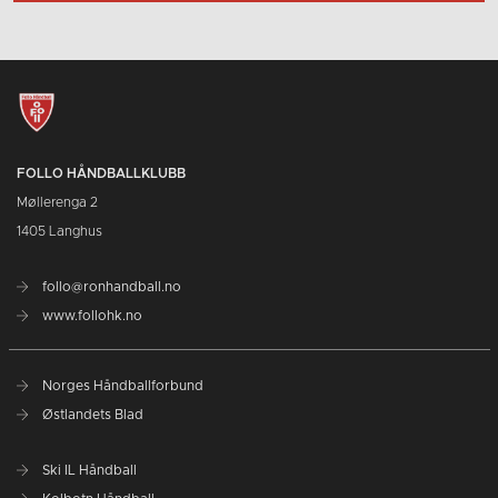
FOLLO HÅNDBALLKLUBB
Møllerenga 2
1405 Langhus
follo@ronhandball.no
www.follohk.no
Norges Håndballforbund
Østlandets Blad
Ski IL Håndball