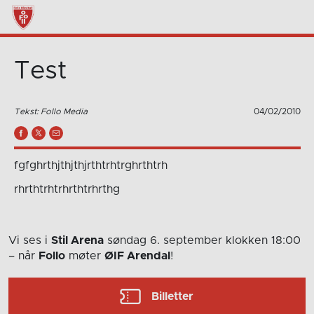
Test
Tekst: Follo Media
04/02/2010
fgfghrthjthjthjrthtrhtrghrthtrh
rhrthtrhtrhrthtrhrthg
Vi ses i
Stil Arena
søndag 6. september
klokken 18:00
– når
Follo
møter
ØIF Arendal
!
Billetter