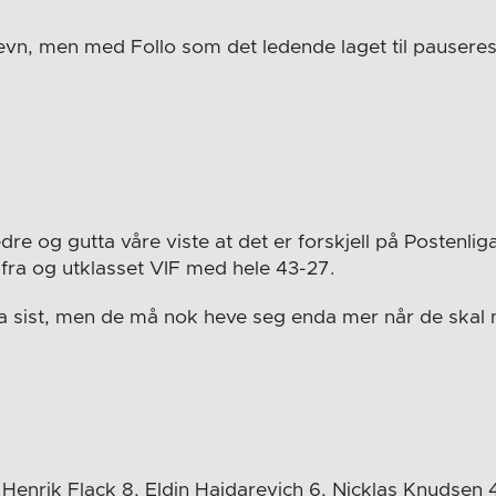
jevn, men med Follo som det ledende laget til pauseresu
e og gutta våre viste at det er forskjell på Postenliga
 ifra og utklasset VIF med hele 43-27.
ra sist, men de må nok heve seg enda mer når de skal 
Henrik Flack 8, Eldin Hajdarevich 6, Nicklas Knudsen 4