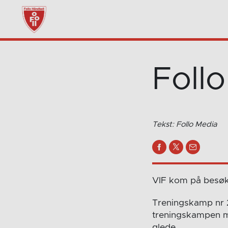
Foll
Tekst: Follo Media
VIF kom på besøk 
Treningskamp nr 2 
treningskampen mo
glede.