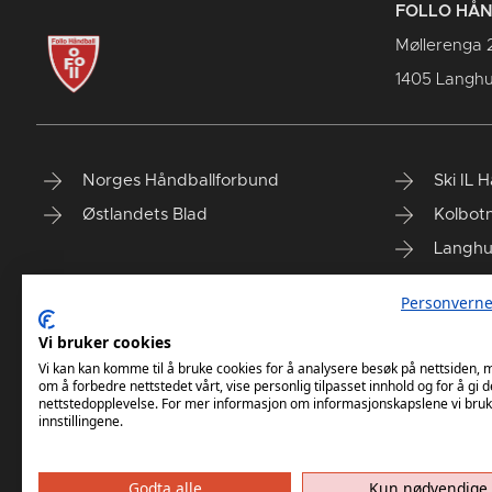
FOLLO HÅ
Møllerenga 
1405 Langh
Norges Håndballforbund
Ski IL 
Østlandets Blad
Kolbotn
Langhu
Siggeru
Personverne
Oppegå
Vi bruker cookies
Follo H
Vi kan kan komme til å bruke cookies for å analysere besøk på nettsiden,
om å forbedre nettstedet vårt, vise personlig tilpasset innhold og for å gi d
nettstedopplevelse. For mer informasjon om informasjonskapslene vi bruk
innstillingene.
Godta alle
Kun nødvendige