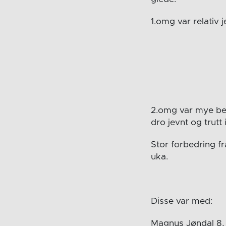
1.omg var relativ 
2.omg var mye bedr
dro jevnt og trutt
Stor forbedring f
uka.
Disse var med:
Magnus Jøndal 8, 