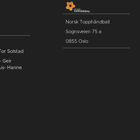
Norsk Topphåndball
Sognsveien 75 a
0855 Oslo
Tor Solstad
- Geir
us- Hanne