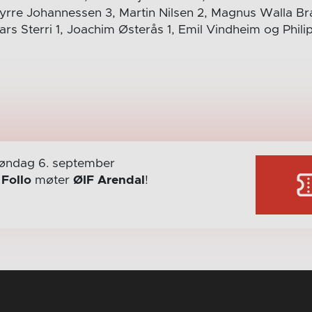
yrre Johannessen 3, Martin Nilsen 2, Magnus Walla B
ars Sterri 1, Joachim Østerås 1, Emil Vindheim og Phil
øndag 6. september
r
Follo
møter
ØIF Arendal
!