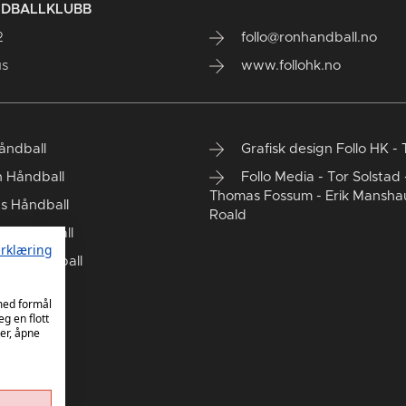
NDBALLKLUBB
2
follo@ronhandball.no
us
www.follohk.no
Håndball
Grafisk design Follo HK - 
 Håndball
Follo Media - Tor Solstad 
Thomas Fossum - Erik Mansha
s Håndball
Roald
d Håndball
rklæring
rd Håndball
K Damer
 med formål
eg en flott
er, åpne