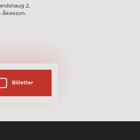
randshaug 2,
ip Åkesson.
Billetter